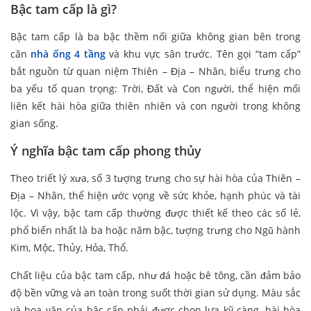
Bậc tam cấp là gì?
Bậc tam cấp là ba bậc thềm nối giữa không gian bên trong
căn
nhà ống 4 tầng
và khu vực sân trước. Tên gọi “tam cấp”
bắt nguồn từ quan niệm Thiên – Địa – Nhân, biểu trưng cho
ba yếu tố quan trọng: Trời, Đất và Con người, thể hiện mối
liên kết hài hòa giữa thiên nhiên và con người trong không
gian sống.
Ý nghĩa bậc tam cấp phong thủy
Theo triết lý xưa, số 3 tượng trưng cho sự hài hòa của Thiên –
Địa – Nhân, thể hiện ước vọng về sức khỏe, hạnh phúc và tài
lộc. Vì vậy, bậc tam cấp thường được thiết kế theo các số lẻ,
phổ biến nhất là ba hoặc năm bậc, tượng trưng cho Ngũ hành
Kim, Mộc, Thủy, Hỏa, Thổ.
Chất liệu của bậc tam cấp, như đá hoặc bê tông, cần đảm bảo
độ bền vững và an toàn trong suốt thời gian sử dụng. Màu sắc
và hoa văn của bậc cấp phải được chọn lựa kỹ càng, hài hòa