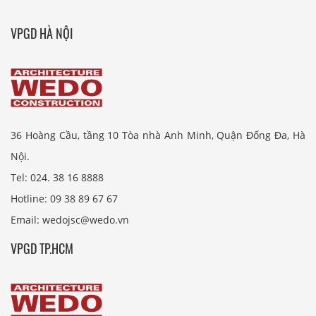
VPGD HÀ NỘI
36 Hoàng Cầu, tầng 10 Tòa nhà Anh Minh, Quận Đống Đa, Hà
Nội.
Tel: 024. 38 16 8888
Hotline: 09 38 89 67 67
Email: wedojsc@wedo.vn
VPGD TP.HCM