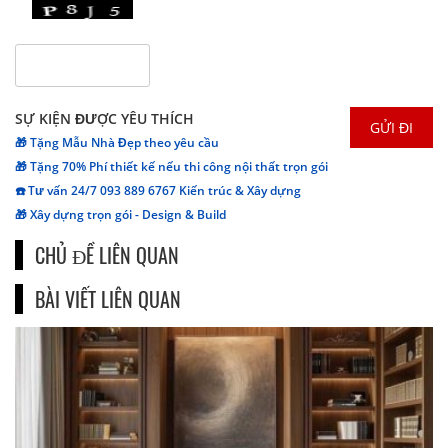
SỰ KIỆN ĐƯỢC YÊU THÍCH
🎁 Tặng Mẫu Nhà Đẹp theo yêu cầu
🎁 Tặng 70% Phí thiết kế nếu thi công nội thất trọn gói
☎️ Tư vấn 24/7 093 889 6767 Kiến trúc & Xây dựng
🎁 Xây dựng trọn gói - Design & Build
CHỦ ĐỀ LIÊN QUAN
BÀI VIẾT LIÊN QUAN