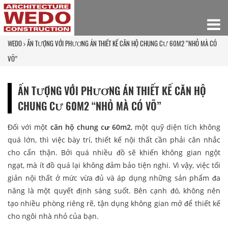
WEDO
ẤN TƯỢNG VỚI PHƯƠNG ÁN THIẾT KẾ CĂN HỘ CHUNG CƯ 60M2 “NHỎ MÀ CÓ
VÕ”
ẤN TƯỢNG VỚI PHƯƠNG ÁN THIẾT KẾ CĂN HỘ
CHUNG CƯ 60M2 “NHỎ MÀ CÓ VÕ”
Đối với một
căn hộ chung cư 60m2
, một quỹ diện tích không
quá lớn, thì việc bày trí, thiết kế nội thất cần phải cân nhắc
cho cẩn thận. Bởi quá nhiều đồ sẽ khiến không gian ngột
ngạt, mà ít đồ quá lại không đảm bảo tiện nghi. Vì vậy, việc tối
giản nội thất ở mức vừa đủ và áp dụng những sản phẩm đa
năng là một quyết định sáng suốt. Bên cạnh đó, không nên
tạo nhiều phòng riêng rẽ, tận dụng không gian mở để thiết kế
cho ngôi nhà nhỏ của bạn.