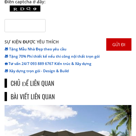
Điền captcha ở đây:
SỰ KIỆN ĐƯỢC YÊU THÍCH
🎁 Tặng Mẫu Nhà Đẹp theo yêu cầu
🎁 Tặng 70% Phí thiết kế nếu thi công nội thất trọn gói
☎️ Tư vấn 24/7 093 889 6767 Kiến trúc & Xây dựng
🎁 Xây dựng trọn gói - Design & Build
CHỦ ĐỀ LIÊN QUAN
BÀI VIẾT LIÊN QUAN