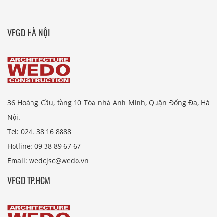
VPGD HÀ NỘI
36 Hoàng Cầu, tầng 10 Tòa nhà Anh Minh, Quận Đống Đa, Hà
Nội.
Tel: 024. 38 16 8888
Hotline: 09 38 89 67 67
Email: wedojsc@wedo.vn
VPGD TP.HCM