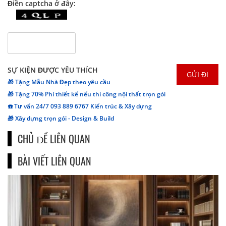
Điền captcha ở đây:
SỰ KIỆN ĐƯỢC YÊU THÍCH
🎁 Tặng Mẫu Nhà Đẹp theo yêu cầu
🎁 Tặng 70% Phí thiết kế nếu thi công nội thất trọn gói
☎️ Tư vấn 24/7 093 889 6767 Kiến trúc & Xây dựng
🎁 Xây dựng trọn gói - Design & Build
CHỦ ĐỀ LIÊN QUAN
BÀI VIẾT LIÊN QUAN