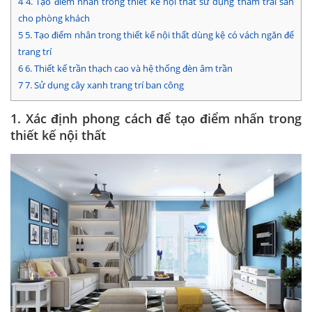
4
4. Tạo điểm nhấn trong thiết kế nội thất sử dụng thảm trải sàn
cho phòng khách
5
5. Tạo điểm nhân trong thiết kế nội thất dùng kệ có vách ngăn để
trang trí
6
6. Thiết kế trần thạch cao và hệ thống đèn âm trần
7
7. Sử dụng cây xanh trang trí ban công
1. Xác định phong cách để tạo điểm nhấn trong
thiết kế nội thất