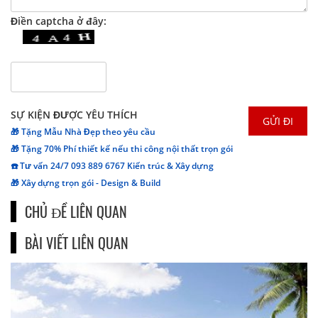
Điền captcha ở đây:
SỰ KIỆN ĐƯỢC YÊU THÍCH
🎁 Tặng Mẫu Nhà Đẹp theo yêu cầu
🎁 Tặng 70% Phí thiết kế nếu thi công nội thất trọn gói
☎️ Tư vấn 24/7 093 889 6767 Kiến trúc & Xây dựng
🎁 Xây dựng trọn gói - Design & Build
CHỦ ĐỀ LIÊN QUAN
BÀI VIẾT LIÊN QUAN