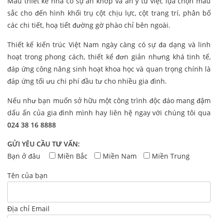
Mẫu thiết kế nhà có sự ăn khớp và ăn ý từ việc lựa chọn màu
sắc cho đến hình khối trụ cột chịu lực, cột trang trí, phân bố
các chi tiết, hoạ tiết đường gờ phào chỉ bên ngoài.
Thiết kế kiến trúc Việt Nam ngày càng có sự đa dạng và linh
hoạt trong phong cách, thiết kế đơn giản nhưng khá tinh tế,
đáp ứng công năng sinh hoạt khoa học và quan trọng chính là
đáp ứng tối ưu chi phí đầu tư cho nhiều gia đình.
Nếu như bạn muốn sở hữu một công trình độc đáo mang đậm
dấu ấn của gia đình mình hay liên hệ ngay với chúng tôi qua
024 38 16 8888
GỬI YÊU CẦU TƯ VẤN:
Bạn ở đâu
Miền Bắc
Miền Nam
Miền Trung
Tên của bạn
Địa chỉ Email