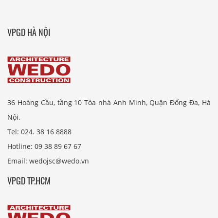
VPGD HÀ NỘI
36 Hoàng Cầu, tầng 10 Tòa nhà Anh Minh, Quận Đống Đa, Hà
Nội.
Tel: 024. 38 16 8888
Hotline: 09 38 89 67 67
Email: wedojsc@wedo.vn
VPGD TP.HCM