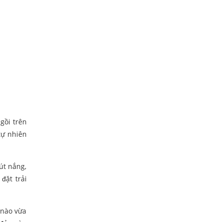
gồi trên
tự nhiên
út nắng,
đặt trải
 nào vừa