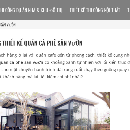
THI CÔNG DỰ ÁN NHÀ & KHU ĐÔ THỊ
THIẾT KẾ THI CÔNG NỘI THẤT
T
Ê SÂN VƯỜN
G THIẾT KẾ QUÁN CÀ PHÊ SÂN VƯỜN
hách hàng ở lại với quán cafe đến từ phong cách, thiết kế cũng n
 quán cà phê sân vườn
có khoảng xanh tự nhiên với lối kiến trúc đ
ng cho một chuyến hành trình dài rong ruổi chạy theo guồng quay 
 khách hàng mà lại tiết kiệm chi phí nhất?