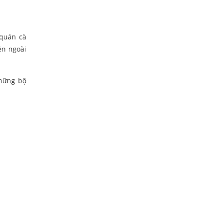
 quán cà
ên ngoài
hững bộ