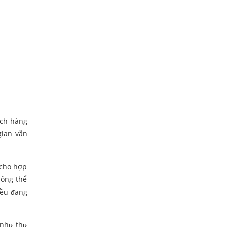
ách hàng
gian vẫn
 cho hợp
hông thể
đều đang
 như thư