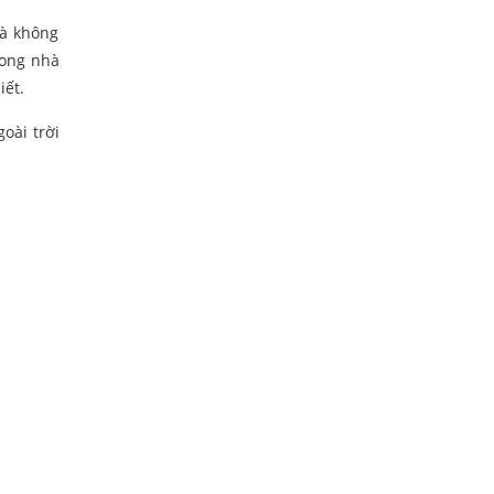
và không
rong nhà
iết.
oài trời