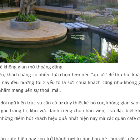
kế không gian mở thoáng đãng
u, khách hàng có nhiều lựa chọn hơn nên “áp lực” để thu hút kh
n nay đều hướng tới 2 yếu tố là sức chứa khách cũng như không 
 nhằm mang đến sự thoải mái.
đội ngũ kiến trúc sư cần có tư duy thiết kế bố cục, không gian sao
 góc trang trí, khu vực dành riêng cho nhân viên,… và đặc biệt k
g những điểm hút khách hiệu quả nhất hiện nay mà các quán cafe 
n cafe hiện nay còn trở thành nơi tụ họp bạn bè, làm việc cũng