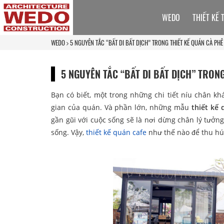
WEDO
THIẾT KẾ 
WEDO
5 NGUYÊN TẮC “BẤT DI BẤT DỊCH” TRONG THIẾT KẾ QUÁN CÀ PH
5 NGUYÊN TẮC “BẤT DI BẤT DỊCH” TRON
Bạn có biết, một trong những chi tiết níu chân k
gian của quán. Và phần lớn, những mẫu
thiết kế
gần gũi với cuộc sống sẽ là nơi dừng chân lý tưở
sống. Vậy,
thiết kế quán cafe
như thế nào để thu hút