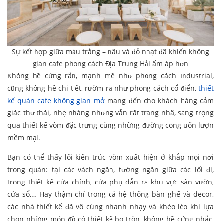
Sự kết hợp giữa màu trắng – nâu và đỏ nhạt đã khiến không
gian cafe phong cách Địa Trung Hải ấm áp hơn
Không hề cứng rắn, mạnh mẽ như phong cách Industrial,
cũng không hề chi tiết, rườm rà như phong cách cổ điển,
thiết
kế quán cafe không gian mở
mang đến cho khách hàng cảm
giác thư thái, nhẹ nhàng nhưng vẫn rất trang nhã, sang trọng
qua thiết kế vòm đặc trưng cùng những đường cong uốn lượn
mềm mại.
Bạn có thể thấy lối kiến trúc vòm xuất hiện ở khắp mọi nơi
trong quán: tại các vách ngăn, tường ngăn giữa các lối đi,
trong thiết kế cửa chính, cửa phụ dẫn ra khu vực sân vườn,
cửa sổ,… Hay thậm chí trong cả hệ thống bàn ghế và decor,
các nhà thiết kế đã vô cùng nhanh nhạy và khéo léo khi lựa
chọn những món đồ có thiết kế bo tròn, không hề cứng nhắc,