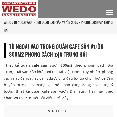
WEDO
TỪ NGOÀI VÀO TRONG QUÁN CAFE SÂN VƯỜN 300M2 PHONG CÁCH ĐỊA TRUNG
HẢI
TỪ NGOÀI VÀO TRONG QUÁN CAFE SÂN VƯỜN
300M2 PHONG CÁCH ĐỊA TRUNG HẢI
Thiết kế
quán cafe sân vườn 300m2
theo phong cách Địa
Trung Hải vẫn còn khá mới mẻ tại Việt Nam. Tuy nhiên, phong
cách này đang ngày càng được chủ đầu tư lựa chọn bởi vẻ đẹp
huyền bí mà nó mang lại. Nếu bạn cũng đang có chung ý
tưởng thiết kế quán cafe sân vườn Địa Trung Hải, hãy theo
chân
WEDO
đọc hết bài viết dưới đây!
MỤC LỤC
[
Ẩn
]