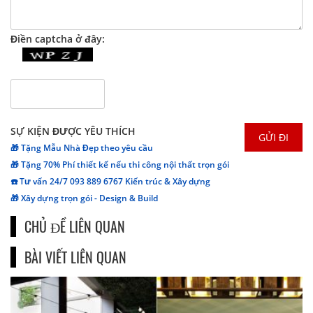
Điền captcha ở đây:
SỰ KIỆN ĐƯỢC YÊU THÍCH
🎁 Tặng Mẫu Nhà Đẹp theo yêu cầu
🎁 Tặng 70% Phí thiết kế nếu thi công nội thất trọn gói
☎️ Tư vấn 24/7 093 889 6767 Kiến trúc & Xây dựng
🎁 Xây dựng trọn gói - Design & Build
CHỦ ĐỀ LIÊN QUAN
BÀI VIẾT LIÊN QUAN