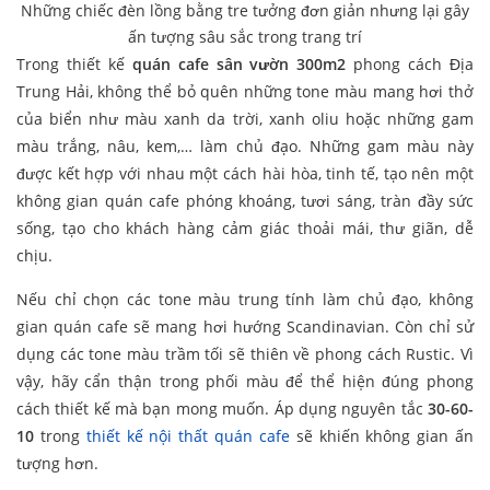
Những chiếc đèn lồng bằng tre tưởng đơn giản nhưng lại gây
ấn tượng sâu sắc trong trang trí
Trong thiết kế
quán cafe sân vườn 300m2
phong cách Địa
Trung Hải, không thể bỏ quên những tone màu mang hơi thở
của biển như màu xanh da trời, xanh oliu hoặc những gam
màu trắng, nâu, kem,… làm chủ đạo. Những gam màu này
được kết hợp với nhau một cách hài hòa, tinh tế, tạo nên một
không gian quán cafe phóng khoáng, tươi sáng, tràn đầy sức
sống, tạo cho khách hàng cảm giác thoải mái, thư giãn, dễ
chịu.
Nếu chỉ chọn các tone màu trung tính làm chủ đạo, không
gian quán cafe sẽ mang hơi hướng Scandinavian. Còn chỉ sử
dụng các tone màu trầm tối sẽ thiên về phong cách Rustic. Vì
vậy, hãy cẩn thận trong phối màu để thể hiện đúng phong
cách thiết kế mà bạn mong muốn. Áp dụng nguyên tắc
30-60-
10
trong
thiết kế nội thất quán cafe
sẽ khiến không gian ấn
tượng hơn.