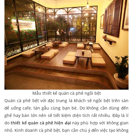
Mẫu thiết kế quán cà phê ngồi bệt
Quán cà phê bệt với đặc trưng là khách sẽ ngồi bệt trên sàn
để uống cafe, tán gẫu cùng bạn bè. Do không cần dùng đến
ghế hay bàn lớn nên sẽ tiết kiệm diện tích rất nhiều. Đây là lí
do
thiết kế quán cà phê hiện đại
này phù hợp với không gian
nhỏ. Kinh doanh cà phê bệt, bạn cần chú ý đến việc tạo không