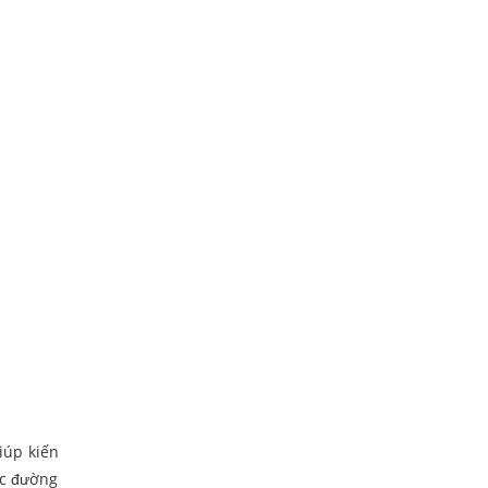
iúp kiến
ác đường