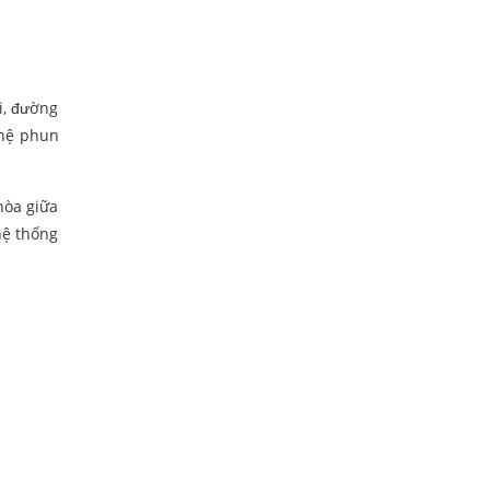
i, đường
ghệ phun
hòa giữa
hệ thống