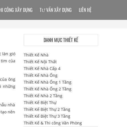
HI CÔNG XÂY DỰNG
TƯ VẤN XÂY DỰNG
LIÊN HỆ
DANH MỤC THIẾT KẾ
 làn gió
Thiết Kế Nhà
 tim của
Thiết Kế Nội Thất
Thiết Kế Nhà Cấp 4
Thiết Kế Nhà Ống
 của ông
Thiết Kế Nhà Ống 1 Tầng
ới những
Thiết Kế Nhà Ống 2 Tầng
Thiết Kế Nhà 2 Tầng
Thiết Kế Biệt Thự
 mẫu nhà
Thiết Kế Biệt Thự 2 Tầng
 tạo nên
Thiết Kế Biệt Thự 3 Tầng
Thiết Kế & Thi công Văn Phòng