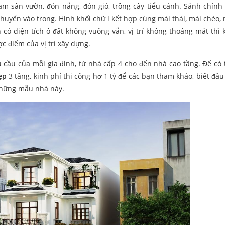
àm sân vườn, đón nắng, đón gió, trồng cây tiểu cảnh. Sảnh chính
 chuyển vào trong. Hình khối chữ l kết hợp cùng mái thái, mái chéo,
 có diện tích ô đất không vuông vắn, vị trí không thoáng mát thì 
c điểm của vị trí xây dựng.
u cầu của mỗi gia đình, từ nhà cấp 4 cho đến nhà cao tầng. Để có
ẹp
3 tầng, kinh phí thi công hơ 1 tỷ để các bạn tham khảo, biết đâu
những mẫu nhà này.