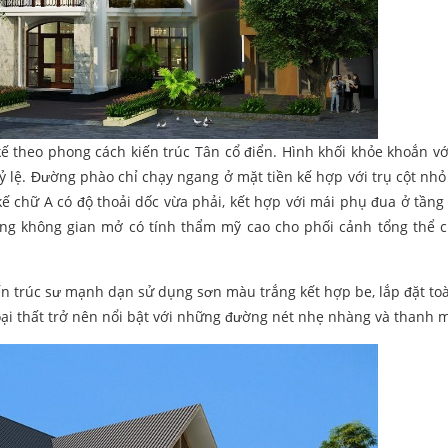
kế theo phong cách kiến trúc Tân cổ điển. Hình khối khỏe khoắn v
ỷ lệ. Đường phào chỉ chạy ngang ở mặt tiền kế hợp với trụ cột nhỏ
ế chữ A có độ thoải dốc vừa phải, kết hợp với mái phụ đua ở tầng 
ảng không gian mở có tính thẩm mỹ cao cho phối cảnh tổng thể 
ến trúc sư mạnh dạn sử dụng sơn màu trắng kết hợp be, lắp đặt to
ại thất trở nên nổi bật với những đường nét nhẹ nhàng và thanh 