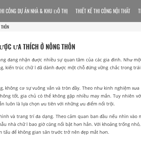
THI CÔNG DỰ ÁN NHÀ & KHU ĐÔ THỊ
THIẾT KẾ THI CÔNG NỘI THẤT
T
G THÔN
ĐƯỢC ƯA THÍCH Ở NÔNG THÔN
ầng đang nhận được nhiều sự quan tâm của các gia đình. Như một
g, kiến trúc chữ l đã dành được một chỗ đứng vững chắc trong trái
ống, không cơ sự vuông vắn và tròn đầy. Theo như kinh nghiệm xưa
không tốt, gia chủ có thể không gặp nhiều may mắn. Tuy nhiên v
ẫn luôn là lựa chọn ưu tiên với những ưu điểm nổi trội.
ạo hình và trang trí đa dạng. Theo cảm quan ban đầu nếu nhìn vào
mẫu nhà chữ l bao giờ cũng nổi bật hơn hẳn. Với khoảng trống nhỏ,
ến tấu để không gian sân trước trở nên đẹp mắt hơn.