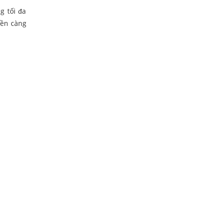
g tối đa
iền càng