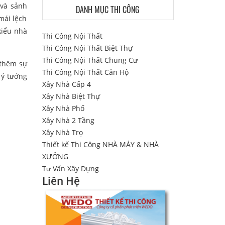
 và sảnh
DANH MỤC THI CÔNG
 mái lệch
kiểu nhà
Thi Công Nội Thất
Thi Công Nội Thất Biệt Thự
Thi Công Nội Thất Chung Cư
 thêm sự
Thi Công Nội Thất Căn Hộ
 ý tưởng
Xây Nhà Cấp 4
Xây Nhà Biệt Thự
Xây Nhà Phố
Xây Nhà 2 Tầng
Xây Nhà Trọ
Thiết kế Thi Công NHÀ MÁY & NHÀ
XƯỞNG
Tư Vấn Xây Dựng
Liên Hệ