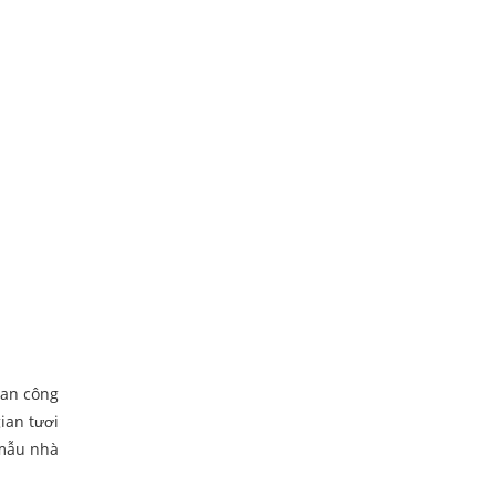
ban công
ian tươi
 mẫu nhà