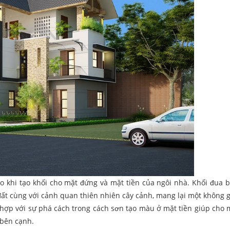
ao khi tạo khối cho mặt đứng và mặt tiền của ngôi nhà. Khối đua 
đất cùng với cảnh quan thiên nhiên cây cảnh, mang lại một không g
t hợp với sự phá cách trong cách sơn tạo màu ở mặt tiền giúp cho
 bên cạnh.