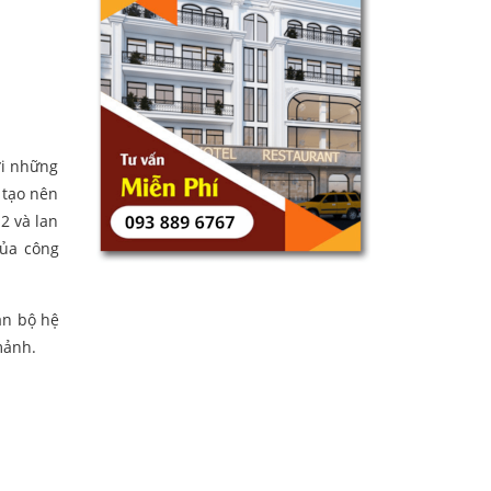
ới những
 tạo nên
2 và lan
của công
àn bộ hệ
mảnh.