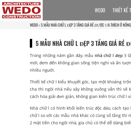
WEDO
THIẾT KẾ 
WEDO
5 MẪU NHÀ CHỮ L ĐẸP 3 TẦNG GIÁ RẺ ĐƯỢC ƯA THÍCH Ở NÔN
5 MẪU NHÀ CHỮ L ĐẸP 3 TẦNG GIÁ RẺ 
Trong những năm gần đây, mẫu
nhà chữ l đẹp
3 t
mới, đem đến không gian sống tiện nghi và ấn tượn
nhiều người.
Thiết kế chữ l kiểu khuyết góc, tạo một khoảng tr
cha thì ngôi nhà nếu xây không vuông vắn thì sẽ 
cách hóa giải đơn giản, không gian kiến trúc chữ l v
Nhà chữ l có hình khối kiến trúc độc đáo, cách t
chữ l so với các mẫu nhà khác có cùng số tầng thì 
2 mặt tiền cho ngôi nhà, gia chủ có thể dễ dàng bi