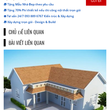
🎁 Tặng Mẫu Nhà Đẹp theo yêu cầu
🎁 Tặng 70% Phí thiết kế nếu thi công nội thất trọn gói
☎️ Tư vấn 24/7 093 889 6767 Kiến trúc & Xây dựng
🎁 Xây dựng trọn gói - Design & Build
CHỦ ĐỀ LIÊN QUAN
BÀI VIẾT LIÊN QUAN