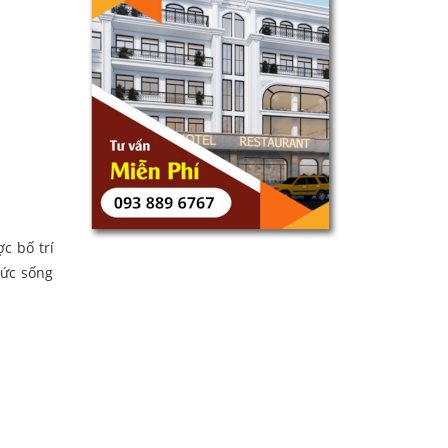
c bố trí
sức sống