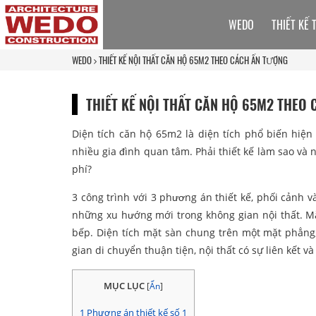
WEDO
THIẾT KẾ 
WEDO
THIẾT KẾ NỘI THẤT CĂN HỘ 65M2 THEO CÁCH ẤN TƯỢNG
THIẾT KẾ NỘI THẤT CĂN HỘ 65M2 THEO
Diện tích căn hộ 65m2 là diện tích phổ biến hiện
nhiều gia đình quan tâm. Phải thiết kế làm sao và n
phí?
3 công trình với 3 phương án thiết kế, phối cảnh
những xu hướng mới trong không gian nội thất. M
bếp. Diện tích mặt sàn chung trên một mặt phẳng
gian di chuyển thuận tiện, nội thất có sự liên kết 
MỤC LỤC
[
Ẩn
]
1
Phương án thiết kế số 1