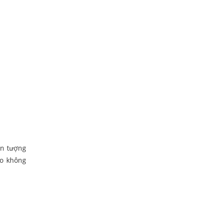
ấn tượng
eo không