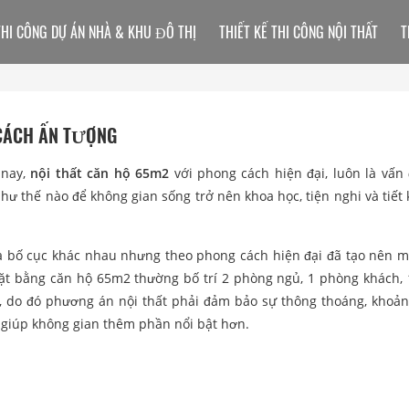
THI CÔNG DỰ ÁN NHÀ & KHU ĐÔ THỊ
THIẾT KẾ THI CÔNG NỘI THẤT
T
 CÁCH ẤN TƯỢNG
 nay,
nội thất căn hộ 65m2
với phong cách hiện đại, luôn là vấn
hư thế nào để không gian sống trở nên khoa học, tiện nghi và tiết 
 và bố cục khác nhau nhưng theo phong cách hiện đại đã tạo nên m
ặt bằng căn hộ 65m2 thường bố trí 2 phòng ngủ, 1 phòng khách,
, do đó phương án nội thất phải đảm bảo sự thông thoáng, khoả
và giúp không gian thêm phần nổi bật hơn.