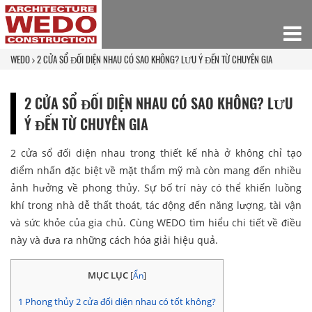
WEDO
2 CỬA SỔ ĐỐI DIỆN NHAU CÓ SAO KHÔNG? LƯU Ý ĐẾN TỪ CHUYÊN GIA
2 CỬA SỔ ĐỐI DIỆN NHAU CÓ SAO KHÔNG? LƯU
Ý ĐẾN TỪ CHUYÊN GIA
2 cửa sổ đối diện nhau trong thiết kế nhà ở không chỉ tạo
điểm nhấn đặc biệt về mặt thẩm mỹ mà còn mang đến nhiều
ảnh hưởng về phong thủy. Sự bố trí này có thể khiến luồng
khí trong nhà dễ thất thoát, tác động đến năng lượng, tài vận
và sức khỏe của gia chủ. Cùng WEDO tìm hiểu chi tiết về điều
này và đưa ra những cách hóa giải hiệu quả.
MỤC LỤC
[
Ẩn
]
1
Phong thủy 2 cửa đối diện nhau có tốt không?