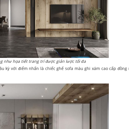
g như họa tiết trang trí được giản lược tối đa
cầu kỳ với điểm nhấn là chiếc ghế sofa màu ghi xám cao cấp đồng 