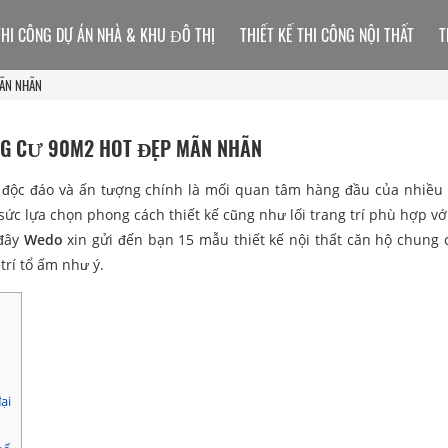
THI CÔNG DỰ ÁN NHÀ & KHU ĐÔ THỊ
THIẾT KẾ THI CÔNG NỘI THẤT
T
MÃN NHÃN
UNG CƯ 90M2 HOT ĐẸP MÃN NHÃN
độc đáo và ấn tượng chính là mối quan tâm hàng đầu của nhiều 
sức lựa chọn phong cách thiết kế cũng như lối trang trí phù hợp với
 đây
Wedo
xin gửi đến bạn 15 mẫu thiết kế nội thất căn hộ chung
trí tổ ấm như ý.
ại