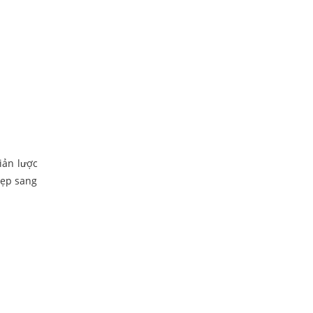
iản lược
đẹp sang