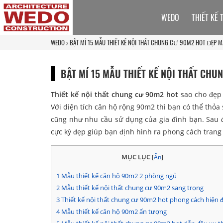
WEDO
THIẾT KẾ 
WEDO
BẬT MÍ 15 MẪU THIẾT KẾ NỘI THẤT CHUNG CƯ 90M2 HOT ĐẸP 
BẬT MÍ 15 MẪU THIẾT KẾ NỘI THẤT CH
Thiết kế nội thất chung cư 90m2 hot
sao cho đẹp 
Với diện tích căn hộ rộng 90m2 thì bạn có thể thỏa 
cũng như nhu cầu sử dụng của gia đình bạn. Sau
cực kỳ đẹp giúp bạn định hình ra phong cách trang 
MỤC LỤC
[
Ẩn
]
1
Mẫu thiết kế căn hộ 90m2 2 phòng ngủ
2
Mẫu thiết kế nội thất chung cư 90m2 sang trọng
3
Thiết kế nội thất chung cư 90m2 hot phong cách hiện đ
4
Mẫu thiết kế căn hộ 90m2 ấn tượng