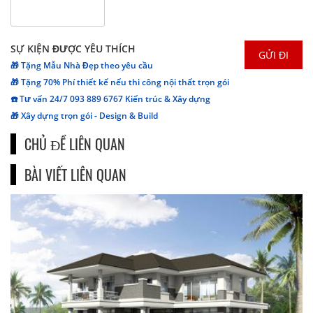
SỰ KIỆN ĐƯỢC YÊU THÍCH
🎁 Tặng Mẫu Nhà Đẹp theo yêu cầu
🎁 Tặng 70% Phí thiết kế nếu thi công nội thất trọn gói
☎️ Tư vấn 24/7 093 889 6767 Kiến trúc & Xây dựng
🎁 Xây dựng trọn gói - Design & Build
CHỦ ĐỀ LIÊN QUAN
BÀI VIẾT LIÊN QUAN