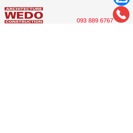
36 Hoàng Cầu, tầng 10 Tòa nhà Anh Minh, Quận Đống Đa, Hà
Nội.
Tel: 024. 38 16 8888
Hotline: 09 38 89 67 67
Email: wedojsc@wedo.vn
VPGD TP.HCM
561 Điện Biên Phủ, Tầng 8 Pearl Plaza, P. 25, Quận Bình