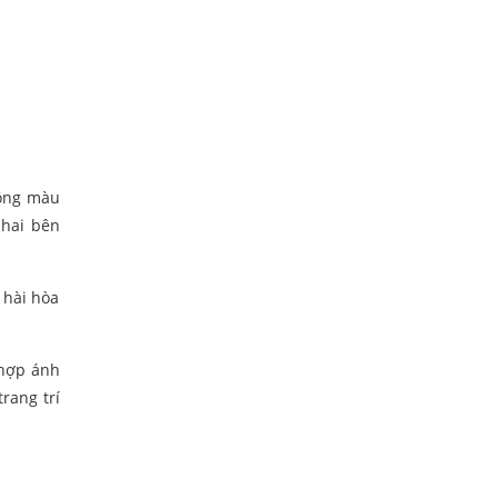
tông màu
 hai bên
 hài hòa
 hợp ánh
rang trí