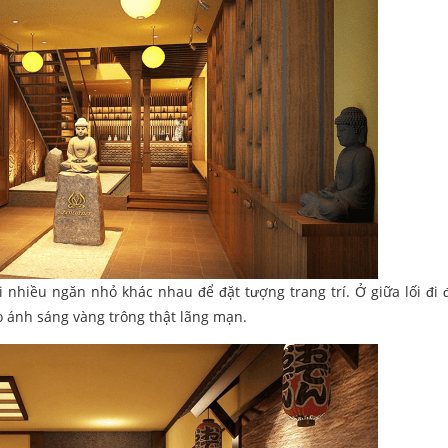
i nhiều ngăn nhỏ khác nhau để đặt tượng trang trí. Ở giữa lối đi 
o ánh sáng vàng trông thật lãng mạn.