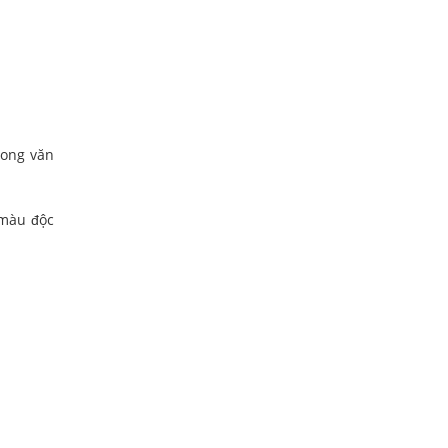
rong văn
 màu độc