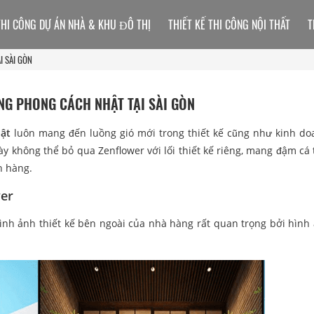
THI CÔNG DỰ ÁN NHÀ & KHU ĐÔ THỊ
THIẾT KẾ THI CÔNG NỘI THẤT
T
I SÀI GÒN
NG PHONG CÁCH NHẬT TẠI SÀI GÒN
ật
luôn mang đến luồng gió mới trong thiết kế cũng như kinh d
y không thể bỏ qua Zenflower với lối thiết kế riêng, mang đậm cá 
h hàng.
wer
ình ảnh thiết kế bên ngoài của nhà hàng rất quan trọng bởi hình