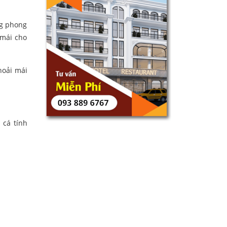
ng phong
 mái cho
hoải mái
 cá tính