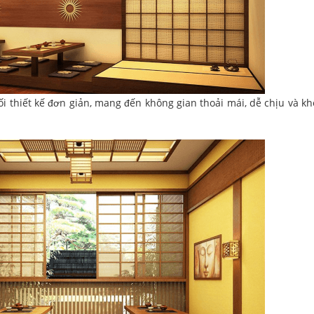
i thiết kế đơn giản, mang đến không gian thoải mái, dễ chịu và k