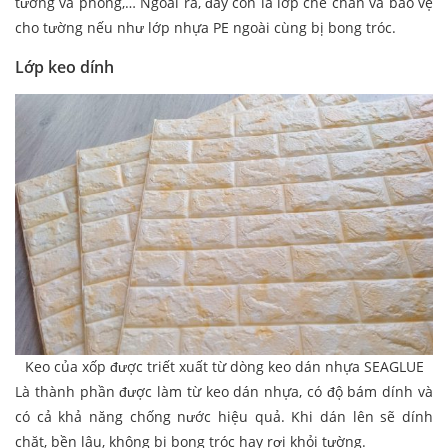
tường và phòng,… Ngoài ra, đây còn là lớp che chắn và bảo vệ
cho tường nếu như lớp nhựa PE ngoài cùng bị bong tróc.
Lớp keo dính
Keo của xốp được triết xuất từ dòng keo dán nhựa SEAGLUE
Là thành phần được làm từ keo dán nhựa, có độ bám dính và
có cả khả năng chống nước hiệu quả. Khi dán lên sẽ dính
chặt, bền lâu, không bị bong tróc hay rơi khỏi tường.