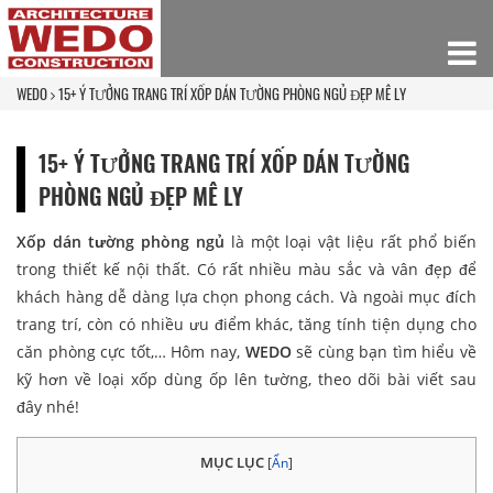
WEDO
15+ Ý TƯỞNG TRANG TRÍ XỐP DÁN TƯỜNG PHÒNG NGỦ ĐẸP MÊ LY
15+ Ý TƯỞNG TRANG TRÍ XỐP DÁN TƯỜNG
PHÒNG NGỦ ĐẸP MÊ LY
Xốp dán tường phòng ngủ
là một loại vật liệu rất phổ biến
trong thiết kế nội thất. Có rất nhiều màu sắc và vân đẹp để
khách hàng dễ dàng lựa chọn phong cách. Và ngoài mục đích
trang trí, còn có nhiều ưu điểm khác, tăng tính tiện dụng cho
căn phòng cực tốt,… Hôm nay,
WEDO
sẽ cùng bạn tìm hiểu về
kỹ hơn về loại xốp dùng ốp lên tường, theo dõi bài viết sau
đây nhé!
MỤC LỤC
[
Ẩn
]