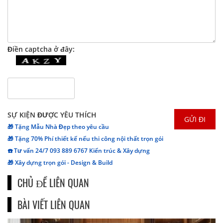
Điền captcha ở đây:
SỰ KIỆN ĐƯỢC YÊU THÍCH
🎁 Tặng Mẫu Nhà Đẹp theo yêu cầu
🎁 Tặng 70% Phí thiết kế nếu thi công nội thất trọn gói
☎️ Tư vấn 24/7 093 889 6767 Kiến trúc & Xây dựng
🎁 Xây dựng trọn gói - Design & Build
CHỦ ĐỀ LIÊN QUAN
BÀI VIẾT LIÊN QUAN