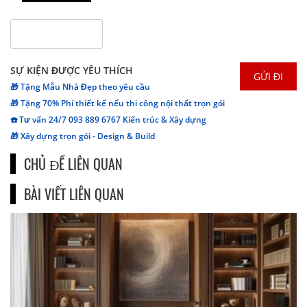
SỰ KIỆN ĐƯỢC YÊU THÍCH
🎁 Tặng Mẫu Nhà Đẹp theo yêu cầu
🎁 Tặng 70% Phí thiết kế nếu thi công nội thất trọn gói
☎️ Tư vấn 24/7 093 889 6767 Kiến trúc & Xây dựng
🎁 Xây dựng trọn gói - Design & Build
CHỦ ĐỀ LIÊN QUAN
BÀI VIẾT LIÊN QUAN