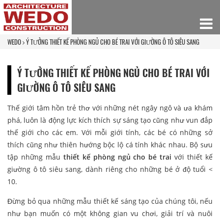
WEDO
Ý TƯỞNG THIẾT KẾ PHÒNG NGỦ CHO BÉ TRAI VỚI GIƯỜNG Ô TÔ SIÊU SANG
Ý TƯỞNG THIẾT KẾ PHÒNG NGỦ CHO BÉ TRAI VỚI
GIƯỜNG Ô TÔ SIÊU SANG
Thế giới tâm hồn trẻ thơ với những nét ngây ngô và ưa khám
phá, luôn là động lực kích thích sự sáng tạo cũng như vun đắp
thế giới cho các em. Với mỗi giới tính, các bé có những sở
thích cũng như thiên hướng bộc lộ cá tính khác nhau. Bộ sưu
tập những mẫu
thiết kế phòng ngủ cho bé trai
với thiết kế
giường ô tô siêu sang, dành riêng cho những bé ở độ tuổi <
10.
Đừng bỏ qua những mẫu thiết kế sáng tạo của chúng tôi, nếu
như bạn muốn có một không gian vu chơi, giải trí và nuôi