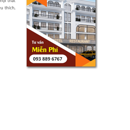
nội thất
u thích,