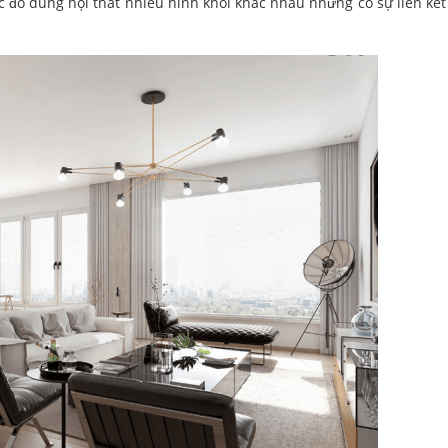
 đồ dùng nội thất nhiều hình khối khác nhau nhưng có sự liên kết