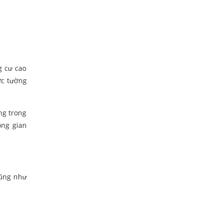
g cư cao
ức tường
ng trong
ông gian
cũng như