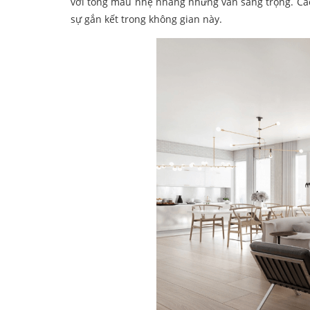
với tông màu nhẹ nhàng nhưng vẫn sang trọng. Các
sự gắn kết trong không gian này.