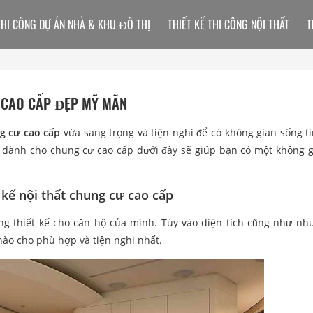
THI CÔNG DỰ ÁN NHÀ & KHU ĐÔ THỊ
THIẾT KẾ THI CÔNG NỘI THẤT
T
 CAO CẤP ĐẸP MỸ MÃN
g cư cao cấp
vừa sang trọng và tiện nghi để có không gian sống ti
hất dành cho chung cư cao cấp dưới đây sẽ giúp bạn có một không 
 kế nội thất chung cư cao cấp
ởng thiết kế cho căn hộ của mình. Tùy vào diện tích cũng như nh
 nào cho phù hợp và tiện nghi nhất.