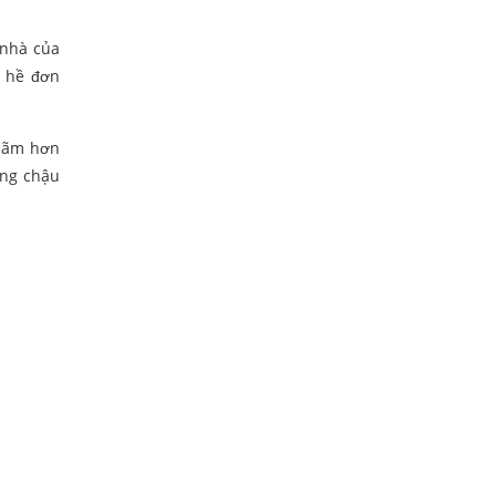
 nhà của
g hề đơn
 lãm hơn
ững chậu