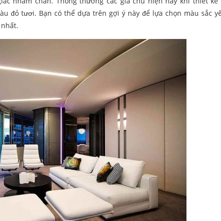
ác nhàm chán. Thông thường các gia chủ hiện nay khi thiết kế 
 đỏ tươi. Bạn có thể dựa trên gợi ý này để lựa chọn màu sắc yê
 nhất.