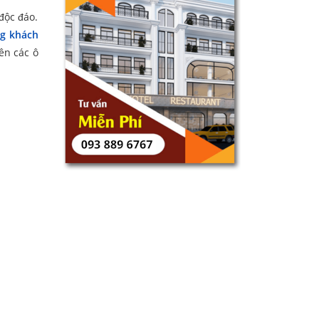
độc đáo.
ng khách
ên các ô