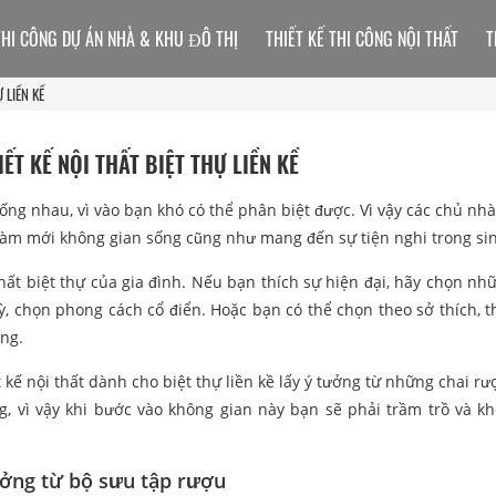
THI CÔNG DỰ ÁN NHÀ & KHU ĐÔ THỊ
THIẾT KẾ THI CÔNG NỘI THẤT
T
 LIỀN KỀ
 KẾ NỘI THẤT BIỆT THỰ LIỀN KỀ
 giống nhau, vì vào bạn khó có thể phân biệt được. Vì vậy các chủ n
làm mới không gian sống cũng như mang đến sự tiện nghi trong sin
ất biệt thự của gia đình. Nếu bạn thích sự hiện đại, hãy chọn nhữ
ỳ, chọn phong cách cổ điển. Hoặc bạn có thể chọn theo sở thích, t
ung.
t kế nội thất dành cho biệt thự liền kề lấy ý tưởng từ những chai r
g, vì vậy khi bước vào không gian này bạn sẽ phải trầm trồ và kh
 tưởng từ bộ sưu tập rượu