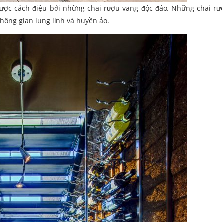
ược cách điệu bởi những chai rượu vang độc đáo. Những chai r
hông gian lung linh và huyền ảo.