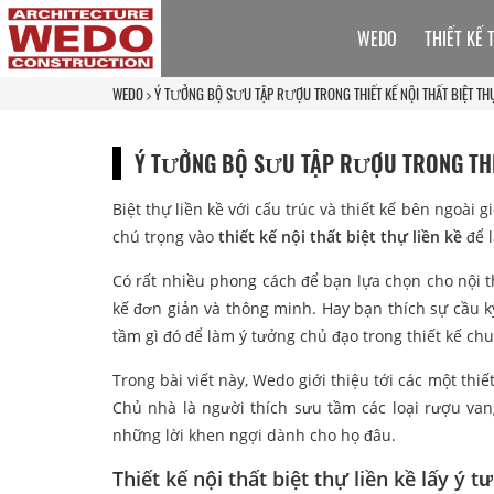
WEDO
THIẾT KẾ 
WEDO
Ý TƯỞNG BỘ SƯU TẬP RƯỢU TRONG THIẾT KẾ NỘI THẤT BIỆT THỰ
Ý TƯỞNG BỘ SƯU TẬP RƯỢU TRONG THIẾT
Biệt thự liền kề với cấu trúc và thiết kế bên ngoài
chú trọng vào
thiết kế nội thất biệt thự liền kề
để 
Có rất nhiều phong cách để bạn lựa chọn cho nội th
kế đơn giản và thông minh. Hay bạn thích sự cầu k
tầm gì đó để làm ý tưởng chủ đạo trong thiết kế ch
Trong bài viết này, Wedo giới thiệu tới các một thiế
Chủ nhà là người thích sưu tầm các loại rượu van
những lời khen ngợi dành cho họ đâu.
Thiết kế nội thất biệt thự liền kề lấy ý