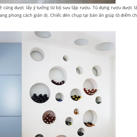
 kề cũng được lấy ý tưởng từ bộ sưu tập rượu. Tủ đựng rượu được 
mang phong cách giản dị. Chiếc đèn chụp tại bàn ăn giúp tô điểm c