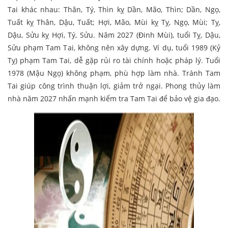
Tai khác nhau: Thân, Tý, Thìn kỵ Dần, Mão, Thìn; Dần, Ngọ,
Tuất kỵ Thân, Dậu, Tuất; Hợi, Mão, Mùi kỵ Tỵ, Ngọ, Mùi; Tỵ,
Dậu, Sửu kỵ Hợi, Tý, Sửu. Năm 2027 (Đinh Mùi), tuổi Tỵ, Dậu,
Sửu phạm Tam Tai, không nên xây dựng. Ví dụ, tuổi 1989 (Kỷ
Tỵ) phạm Tam Tai, dễ gặp rủi ro tài chính hoặc pháp lý. Tuổi
1978 (Mậu Ngọ) không phạm, phù hợp làm nhà. Tránh Tam
Tai giúp công trình thuận lợi, giảm trở ngại. Phong thủy làm
nhà năm 2027 nhấn mạnh kiểm tra Tam Tai để bảo vệ gia đạo.