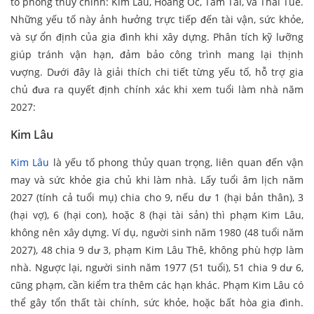
tố phong thủy chính: Kim Lâu, Hoang Ốc, Tam Tai, và Thái Tuế.
Những yếu tố này ảnh hưởng trực tiếp đến tài vận, sức khỏe,
và sự ổn định của gia đình khi xây dựng. Phân tích kỹ lưỡng
giúp tránh vận hạn, đảm bảo công trình mang lại thịnh
vượng. Dưới đây là giải thích chi tiết từng yếu tố, hỗ trợ gia
chủ đưa ra quyết định chính xác khi xem tuổi làm nhà năm
2027:
Kim Lâu
Kim Lâu
là yếu tố phong thủy quan trọng, liên quan đến vận
may và sức khỏe gia chủ khi làm nhà. Lấy tuổi âm lịch năm
2027 (tính cả tuổi mụ) chia cho 9, nếu dư 1 (hại bản thân), 3
(hại vợ), 6 (hại con), hoặc 8 (hại tài sản) thì phạm Kim Lâu,
không nên xây dựng. Ví dụ, người sinh năm 1980 (48 tuổi năm
2027), 48 chia 9 dư 3, phạm Kim Lâu Thê, không phù hợp làm
nhà. Ngược lại, người sinh năm 1977 (51 tuổi), 51 chia 9 dư 6,
cũng phạm, cần kiểm tra thêm các hạn khác. Phạm Kim Lâu có
thể gây tổn thất tài chính, sức khỏe, hoặc bất hòa gia đình.