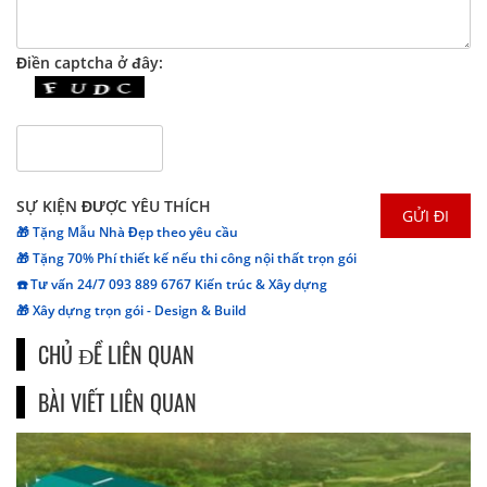
Điền captcha ở đây:
SỰ KIỆN ĐƯỢC YÊU THÍCH
🎁 Tặng Mẫu Nhà Đẹp theo yêu cầu
🎁 Tặng 70% Phí thiết kế nếu thi công nội thất trọn gói
☎️ Tư vấn 24/7 093 889 6767 Kiến trúc & Xây dựng
🎁 Xây dựng trọn gói - Design & Build
CHỦ ĐỀ LIÊN QUAN
BÀI VIẾT LIÊN QUAN