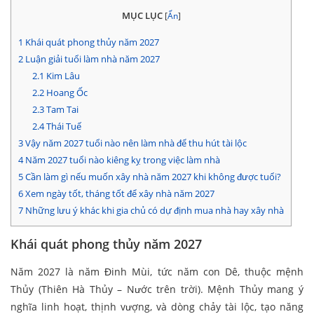
MỤC LỤC
[
Ẩn
]
1
Khái quát phong thủy năm 2027
2
Luận giải tuổi làm nhà năm 2027
2.1
Kim Lâu
2.2
Hoang Ốc
2.3
Tam Tai
2.4
Thái Tuế
3
Vậy năm 2027 tuổi nào nên làm nhà để thu hút tài lộc
4
Năm 2027 tuổi nào kiêng kỵ trong việc làm nhà
5
Cần làm gì nếu muốn xây nhà năm 2027 khi không được tuổi?
6
Xem ngày tốt, tháng tốt để xây nhà năm 2027
7
Những lưu ý khác khi gia chủ có dự định mua nhà hay xây nhà
Khái quát phong thủy năm 2027
Năm 2027 là năm Đinh Mùi, tức năm con Dê, thuộc mệnh
Thủy (Thiên Hà Thủy – Nước trên trời). Mệnh Thủy mang ý
nghĩa linh hoạt, thịnh vượng, và dòng chảy tài lộc, tạo năng