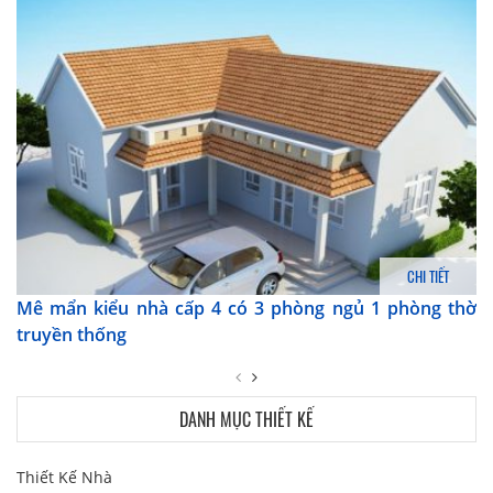
CHI TIẾT
Mê mẩn kiểu nhà cấp 4 có 3 phòng ngủ 1 phòng thờ
truyền thống
DANH MỤC THIẾT KẾ
Thiết Kế Nhà