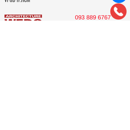
561 Điện Biên Phủ, Tầng 8 Pearl Plaza, P. 25, Quận Bình
Thạnh, Tp. HCM.
Hotline: 08 38 89 67 67
Email: wedojsc@wedo.vn
THIẾT KẾ
Nhà Cấp 4 Mái Thái
Mẫu Nhà Cấp 4 Có Gác Lửng
Nhà Cấp 4 Nông Thôn
Nhà 2 Tầng Mái Thái
Mẫu Nhà 2 Tầng Nông Thôn