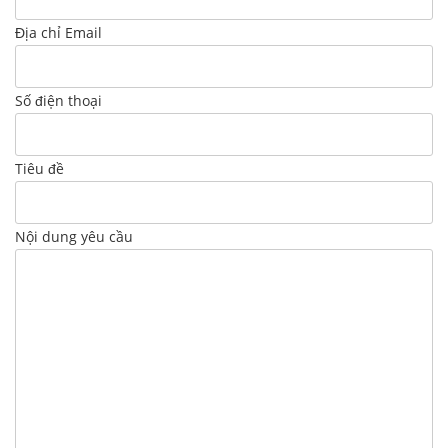
Địa chỉ Email
Số điện thoại
Tiêu đề
Nội dung yêu cầu