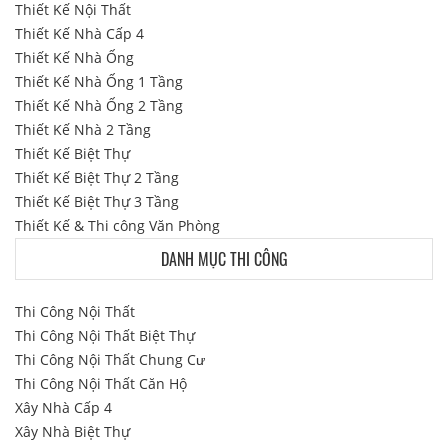
Thiết Kế Nội Thất
Thiết Kế Nhà Cấp 4
Thiết Kế Nhà Ống
Thiết Kế Nhà Ống 1 Tầng
Thiết Kế Nhà Ống 2 Tầng
Thiết Kế Nhà 2 Tầng
Thiết Kế Biệt Thự
Thiết Kế Biệt Thự 2 Tầng
Thiết Kế Biệt Thự 3 Tầng
Thiết Kế & Thi công Văn Phòng
DANH MỤC THI CÔNG
Thi Công Nội Thất
Thi Công Nội Thất Biệt Thự
Thi Công Nội Thất Chung Cư
Thi Công Nội Thất Căn Hộ
Xây Nhà Cấp 4
Xây Nhà Biệt Thự