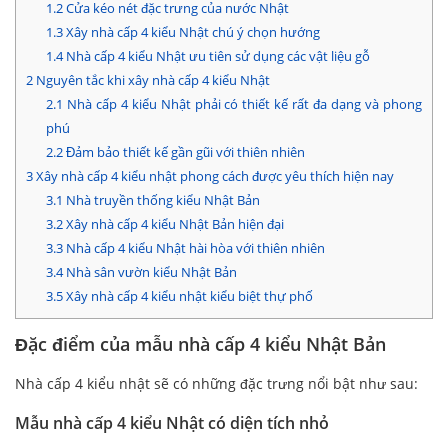
1.2
Cửa kéo nét đặc trưng của nước Nhật
1.3
Xây nhà cấp 4 kiểu Nhật chú ý chọn hướng
1.4
Nhà cấp 4 kiểu Nhật ưu tiên sử dụng các vật liệu gỗ
2
Nguyên tắc khi xây nhà cấp 4 kiểu Nhật
2.1
Nhà cấp 4 kiểu Nhật phải có thiết kế rất đa dạng và phong
phú
2.2
Đảm bảo thiết kế gần gũi với thiên nhiên
3
Xây nhà cấp 4 kiểu nhật phong cách được yêu thích hiện nay
3.1
Nhà truyền thống kiểu Nhật Bản
3.2
Xây nhà cấp 4 kiểu Nhật Bản hiện đại
3.3
Nhà cấp 4 kiểu Nhật hài hòa với thiên nhiên
3.4
Nhà sân vườn kiểu Nhật Bản
3.5
Xây nhà cấp 4 kiểu nhật kiểu biệt thự phố
Đặc điểm của mẫu nhà cấp 4 kiểu Nhật Bản
Nhà cấp 4 kiểu nhật sẽ có những đặc trưng nổi bật như sau:
Mẫu nhà cấp 4 kiểu Nhật
có diện tích nhỏ