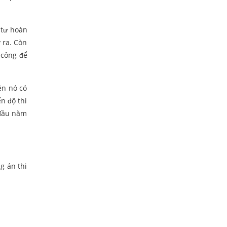
 tư hoàn
y ra. Còn
 công để
ên nó có
ến độ thi
 đầu năm
g án thi