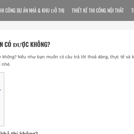
THI CÔNG DỰ ÁN NHÀ & KHU ĐÔ THỊ
THIẾT KẾ THI CÔNG NỘI THẤT
T
HÔN CÓ ĐƯỢC KHÔNG?
 không? Nếu như bạn muốn có câu trả lời thoả đáng, thực tế và 
i nhé.
?
 khả thi không?