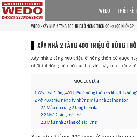
WEDO
THIẾT KẾ 
WEDO
XÂY NHÀ 2 TẦNG 400 TRIỆU Ở NÔNG THÔN CÓ ĐƯỢC KHÔNG?
XÂY NHÀ 2 TẦNG 400 TRIỆU Ở NÔNG T
Xây nhà 2 tầng 400 triệu ở nông thôn
có được hay
nhất thì đừng nên bỏ qua bài viết này của chúng tô
MỤC LỤC
[
Ẩn
]
1
Xây nhà 2 tầng 400 triệu ở nông thôn có khả thi không
2
Với 400 triệu nên xây những mẫu nhà 2 tầng nào?
2.1
Mẫu nhà ống 2 tầng hiện đại
2.2
Nhà 2 tầng mái thái
2.3
Mẫu nhà 2 tầng có gác lửng
Xây nhà 2 tầng 400 triệu ở nông thôn có