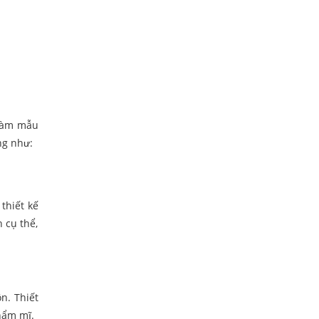
 làm mẫu
ng như:
thiết kế
 cụ thể,
n. Thiết
thẩm mĩ.