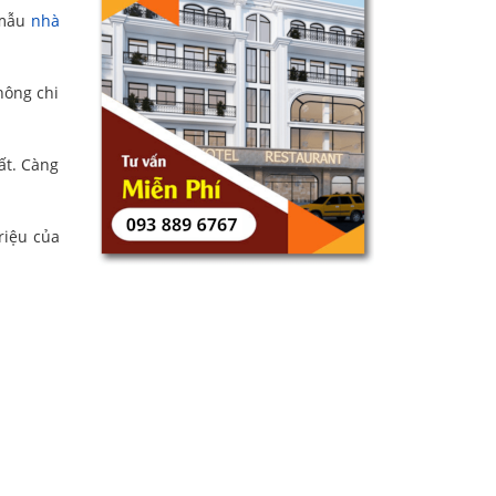
 mẫu
nhà
hông chi
ất. Càng
riệu của