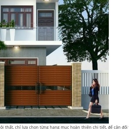
nội thất, chỉ lựa chọn từng hạng mục hoàn thiện chi tiết, để cân đố