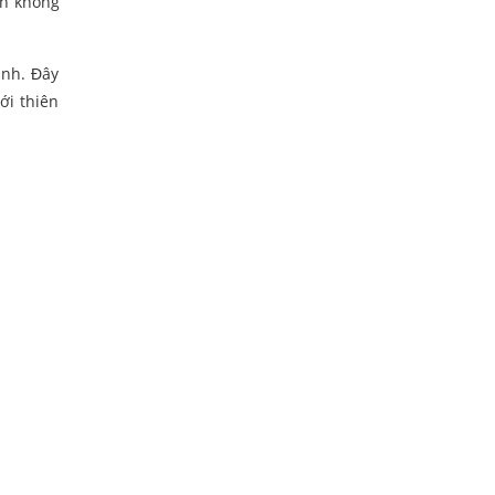
ch không
ảnh. Đây
ới thiên