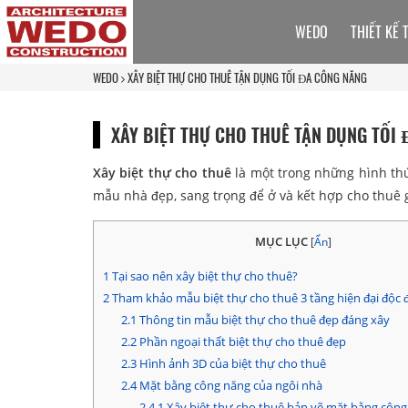
WEDO
THIẾT KẾ 
WEDO
XÂY BIỆT THỰ CHO THUÊ TẬN DỤNG TỐI ĐA CÔNG NĂNG
XÂY BIỆT THỰ CHO THUÊ TẬN DỤNG TỐI
Xây biệt thự cho thuê
là một trong những hình thứ
mẫu nhà đẹp, sang trọng để ở và kết hợp cho thuê 
MỤC LỤC
[
Ẩn
]
1
Tại sao nên xây biệt thự cho thuê?
2
Tham khảo mẫu biệt thự cho thuê 3 tầng hiện đại độc 
2.1
Thông tin mẫu biệt thự cho thuê đẹp đáng xây
2.2
Phần ngoại thất biệt thự cho thuê đẹp
2.3
Hình ảnh 3D của biệt thự cho thuê
2.4
Mặt bằng công năng của ngôi nhà
2.4.1
Xây biệt thự cho thuê bản vẽ mặt bằng công