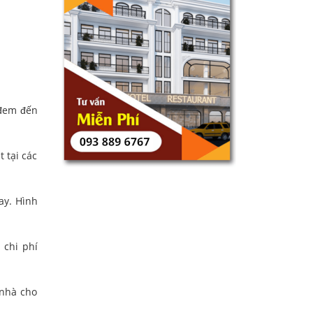
 đem đến
 tại các
ay. Hình
 chi phí
 nhà cho