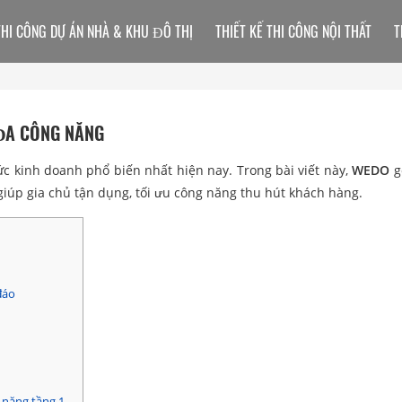
THI CÔNG DỰ ÁN NHÀ & KHU ĐÔ THỊ
THIẾT KẾ THI CÔNG NỘI THẤT
T
 ĐA CÔNG NĂNG
c kinh doanh phổ biến nhất hiện nay. Trong bài viết này,
WEDO
g
giúp gia chủ tận dụng, tối ưu công năng thu hút khách hàng.
đáo
 năng tầng 1