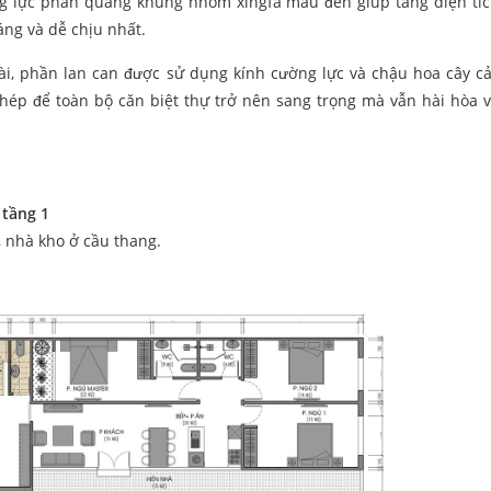
ng lực phản quang khung nhôm xingfa màu đen giúp tăng diện tí
áng và dễ chịu nhất.
i, phần lan can được sử dụng kính cường lực và chậu hoa cây c
ép để toàn bộ căn biệt thự trở nên sang trọng mà vẫn hài hòa v
 tầng 1
 nhà kho ở cầu thang.