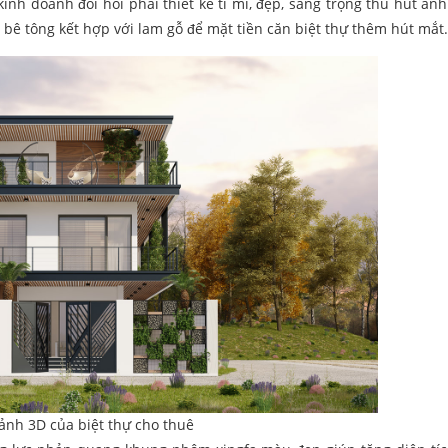
inh doanh đòi hỏi phải thiết kế tỉ mỉ, đẹp, sang trọng thu hút ánh
bê tông kết hợp với lam gỗ để mặt tiền căn biệt thự thêm hút mắt.
ảnh 3D của biệt thự cho thuê