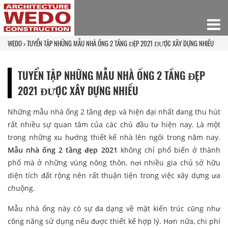
WEDO
TUYỂN TẬP NHỮNG MẪU NHÀ ỐNG 2 TẦNG ĐẸP 2021 ĐƯỢC XÂY DỰNG NHIỀU
TUYỂN TẬP NHỮNG MẪU NHÀ ỐNG 2 TẦNG ĐẸP
2021 ĐƯỢC XÂY DỰNG NHIỀU
Những mẫu nhà ống 2 tầng đẹp và hiện đại nhất đang thu hút
rất nhiều sự quan tâm của các chủ đầu tư hiện nay. Là một
trong những xu hướng thiết kế nhà lên ngôi trong năm nay.
Mẫu nhà ống 2 tầng đẹp 2021
không chỉ phổ biến ở thành
phố mà ở những vùng nông thôn, nơi nhiều gia chủ sở hữu
diện tích đất rộng nên rất thuận tiện trong việc xây dựng ưa
chuộng.
Mẫu nhà ống này có sự đa dạng về mặt kiến trúc cũng như
công năng sử dụng nếu được thiết kế hợp lý. Hơn nữa, chi phí