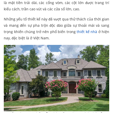
là mặt tiền trải dài, các cổng vòm, các cột lớn được trang trí
kiểu cách, trần cao vút và các cửa sổ lớn, cao.
Những yếu tố thiết kế này đã vượt qua thử thách của thời gian
và mang đến sự pha trộn độc đáo giữa sự thoải mái và sang
trọng khiến chúng trở nên phổ biến trong
thiết kế nhà
ở hiện
nay, đặc biệt là ở Việt Nam.