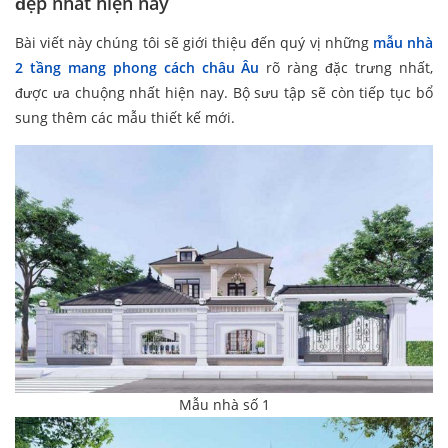
đẹp nhất hiện nay
Bài viết này chúng tôi sẽ giới thiệu đến quý vị những
mẫu nhà
2 tầng mang phong cách châu Âu
rõ ràng đặc trưng nhất,
được ưa chuộng nhất hiện nay. Bộ sưu tập sẽ còn tiếp tục bổ
sung thêm các mẫu thiết kế mới.
Mẫu nhà số 1