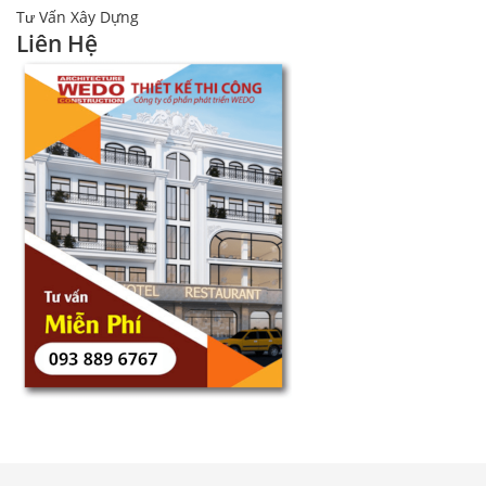
Tư Vấn Xây Dựng
Liên Hệ