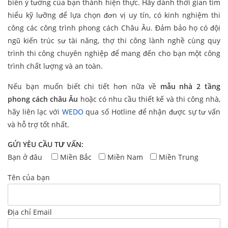
biến ý tưởng của bạn thành hiện thực. Hãy dành thời gian tìm
hiểu kỹ lưỡng để lựa chọn đơn vị uy tín, có kinh nghiệm thi
công các công trình phong cách Châu Âu. Đảm bảo họ có đội
ngũ kiến trúc sư tài năng, thợ thi công lành nghề cùng quy
trình thi công chuyên nghiệp để mang đến cho bạn một công
trình chất lượng và an toàn.
Nếu bạn muốn biết chi tiết hơn nữa về
mẫu nhà 2 tầng
phong cách châu Âu
hoặc có nhu cầu thiết kế và thi công nhà,
hãy liên lạc với
WEDO
qua số Hotline để nhận được sự tư vấn
và hỗ trợ tốt nhất.
GỬI YÊU CẦU TƯ VẤN:
Bạn ở đâu
Miền Bắc
Miền Nam
Miền Trung
Tên của bạn
Địa chỉ Email