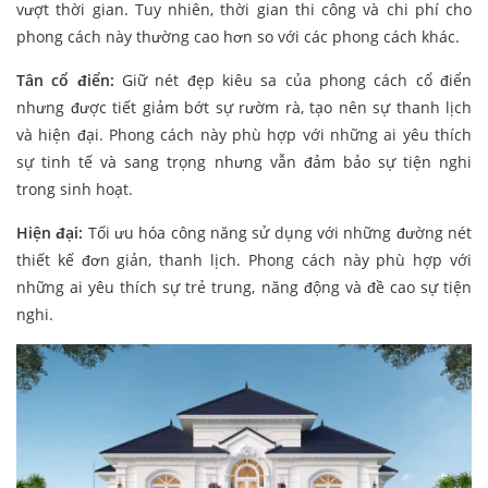
vượt thời gian. Tuy nhiên, thời gian thi công và chi phí cho
phong cách này thường cao hơn so với các phong cách khác.
Tân cổ điển:
Giữ nét đẹp kiêu sa của phong cách cổ điển
nhưng được tiết giảm bớt sự rườm rà, tạo nên sự thanh lịch
và hiện đại. Phong cách này phù hợp với những ai yêu thích
sự tinh tế và sang trọng nhưng vẫn đảm bảo sự tiện nghi
trong sinh hoạt.
Hiện đại:
Tối ưu hóa công năng sử dụng với những đường nét
thiết kế đơn giản, thanh lịch. Phong cách này phù hợp với
những ai yêu thích sự trẻ trung, năng động và đề cao sự tiện
nghi.