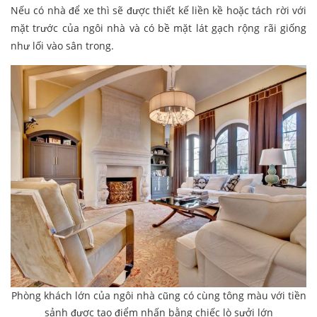
Nếu có nhà để xe thì sẽ được thiết kế liền kề hoặc tách rời với
mặt trước của ngôi nhà và có bề mặt lát gạch rộng rãi giống
như lối vào sân trong.
Phòng khách lớn của ngôi nhà cũng có cùng tông màu với tiền
sảnh được tạo điểm nhấn bằng chiếc lò sưởi lớn