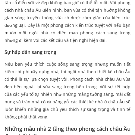
tân cổ điển với vẻ đẹp không bao giờ có thể lỗi mốt. Với phong
cách nhà châu Âu điển hình, bạn vừa có thể tận hưởng không
gian sống truyền thống vừa có được cảm giác của kiến ​​trúc
đương đại. Đây là một phong cách kiến ​​trúc tuyệt vời nếu bạn
muốn một ngôi nhà có diện mạo phong cách sang trọng
nhưng đi kèm với các kết cấu và tiện nghi hiện đại.
Sự hấp dẫn sang trọng
Nếu bạn yêu thích cuộc sống sang trọng nhưng muốn tiết
kiệm chi phí xây dựng nhà, thì ngôi nhà theo thiết kế châu Âu
có thể là sự lựa chọn tuyệt vời. Phong cách nhà châu Âu vừa
đẹp bên ngoài lại vừa sang trọng bên trong. Với sự kết hợp
của các yếu tố tự nhiên như những mảng tường sáng, mái đất
nung và trần nhà có xà bằng gỗ, các thiết kế nhà ở châu Âu sẽ
luôn khiến những gia chủ yêu thích sự sang trọng và tinh tế
không phải thất vọng.
Những mẫu nhà 2 tầng theo phong cách châu Âu