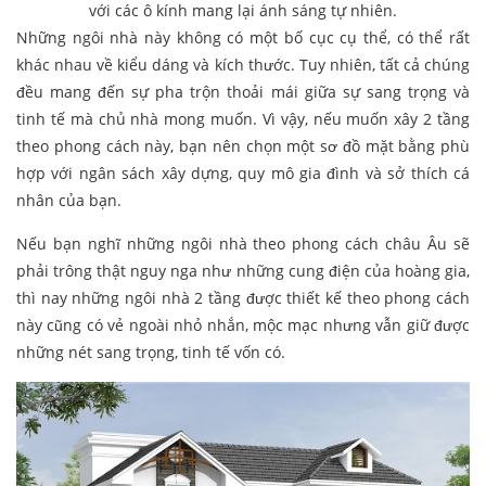
với các ô kính mang lại ánh sáng tự nhiên.
Những ngôi nhà này không có một bố cục cụ thể, có thể rất
khác nhau về kiểu dáng và kích thước. Tuy nhiên, tất cả chúng
đều mang đến sự pha trộn thoải mái giữa sự sang trọng và
tinh tế mà chủ nhà mong muốn. Vì vậy, nếu muốn xây 2 tầng
theo phong cách này, bạn nên chọn một sơ đồ mặt bằng phù
hợp với ngân sách xây dựng, quy mô gia đình và sở thích cá
nhân của bạn.
Nếu bạn nghĩ những ngôi nhà theo phong cách châu Âu sẽ
phải trông thật nguy nga như những cung điện của hoàng gia,
thì nay những ngôi nhà 2 tầng được thiết kế theo phong cách
này cũng có vẻ ngoài nhỏ nhắn, mộc mạc nhưng vẫn giữ được
những nét sang trọng, tinh tế vốn có.