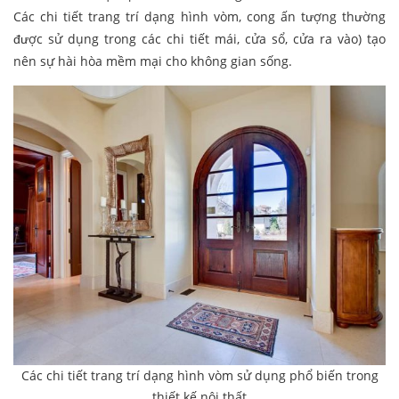
Các chi tiết trang trí dạng hình vòm, cong ấn tượng thường
được sử dụng trong các chi tiết mái, cửa sổ, cửa ra vào) tạo
nên sự hài hòa mềm mại cho không gian sống.
Các chi tiết trang trí dạng hình vòm sử dụng phổ biến trong
thiết kế nội thất