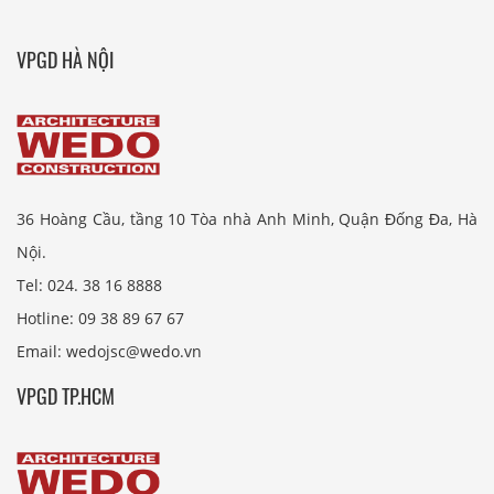
VPGD HÀ NỘI
36 Hoàng Cầu, tầng 10 Tòa nhà Anh Minh, Quận Đống Đa, Hà
Nội.
Tel: 024. 38 16 8888
Hotline: 09 38 89 67 67
Email: wedojsc@wedo.vn
VPGD TP.HCM