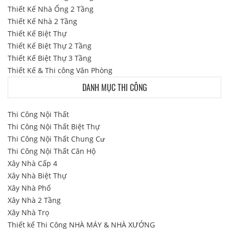
Thiết Kế Nhà Ống 2 Tầng
Thiết Kế Nhà 2 Tầng
Thiết Kế Biệt Thự
Thiết Kế Biệt Thự 2 Tầng
Thiết Kế Biệt Thự 3 Tầng
Thiết Kế & Thi công Văn Phòng
DANH MỤC THI CÔNG
Thi Công Nội Thất
Thi Công Nội Thất Biệt Thự
Thi Công Nội Thất Chung Cư
Thi Công Nội Thất Căn Hộ
Xây Nhà Cấp 4
Xây Nhà Biệt Thự
Xây Nhà Phố
Xây Nhà 2 Tầng
Xây Nhà Trọ
Thiết kế Thi Công NHÀ MÁY & NHÀ XƯỞNG