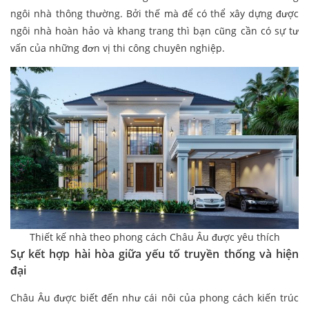
ngôi nhà thông thường. Bởi thế mà để có thể xây dựng được
ngôi nhà hoàn hảo và khang trang thì bạn cũng cần có sự tư
vấn của những đơn vị thi công chuyên nghiệp.
Thiết kế nhà theo phong cách Châu Âu được yêu thích
Sự kết hợp hài hòa giữa yếu tố truyền thống và hiện
đại
Châu Âu được biết đến như cái nôi của phong cách kiến trúc