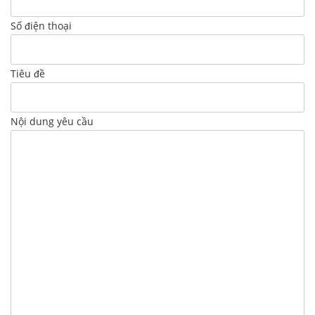
Số điện thoại
Tiêu đề
Nội dung yêu cầu