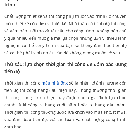
trình
Chất lượng thiết kế và thi công phụ thuộc vào trình độ chuyên
môn thiết kế của đơn vị thiết kế. Nhà thầu có trình độ thi công
sẽ đảm bảo tuổi thọ và kết cấu cho công trình. Không nên chú
ý quá nhiều đến mức giá mà lựa chọn những đơn vị thiếu kinh
nghiệm, có thể công trình của bạn sẽ không đảm bảo tiến độ
và có thể phát sinh nhiều vấn đề không mong muốn về sau.
Thứ sáu: lựa chọn thời gian thi công để đảm bảo đúng
tiến độ
Thời gian thi công
mẫu nhà ống
sẽ là nhân tố ảnh hưởng đến
tiến độ thi công hàng đầu hiện nay. Thông thường thời gian
thi công công trình hiện nay được nhiều gia đình lựa chọn
chính là khoảng 3 tháng cuối năm hoặc 3 tháng dầu năm.
Thời gian thi công thường được lựa chọn vào mùa khô, ít mưa,
vừa đảm bảo tiến độ, vừa an toàn và chất lượng công trình
đảm bảo.