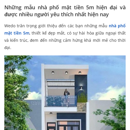
Những mẫu nhà phố mặt tiền 5m hiện đại và
được nhiều người yêu thích nhất hiện nay
Wedo trân trọng giới thiệu đến các bạn những mẫu
nhà phố
mặt tiền 5m
, thiết kế đẹp mắt, có sự hài hòa giữa ngoại thất
và kiến trúc, đem đến những cảm hứng khá mới mẻ cho thời
đại.