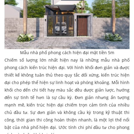
Mẫu nhà phố phong cách hiện đại mặt tiền 5m
Chiếm số lượng lớn nhất hiện nay là những mẫu nhà phố
phong cách kiến trúc hiện đại. Với hình khối đơn giản và được
thiết kế không tuân thủ theo quy tắc đối xứng, kiến trúc hiện
đại cho phép thể hiện sự linh hoạt và phóng khoảng. Mỗi hình
khối cho đến chi tiết hay màu sắc đều được giản lược, hướng
đến sự tinh tế hơn là sự cầu kỳ. Đơn giản nhưng ấn tượng
mạnh mẽ, kiến trúc hiện đại chiếm trọn cảm tình của nhiều
chủ đầu tư. Sự đơn giản và không cầu kỳ trong kỹ thuật thi
công, thời gian thi công hoàn thiện nhanh, là một lợi thế nổi
bật của nhà phố hiện đại. Ước tính chi phí đầu tư cho phong