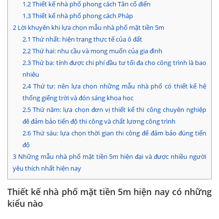
1.2
Thiết kế nhà phố phong cách Tân cổ điển
1.3
Thiết kế nhà phố phong cách Pháp
2
Lời khuyên khi lựa chọn mẫu nhà phố mặt tiền 5m
2.1
Thứ nhất: hiện trạng thực tế của ô đất
2.2
Thứ hai: nhu cầu và mong muốn của gia đình
2.3
Thứ ba: tính được chi phí đầu tư tối đa cho công trình là bao
nhiêu
2.4
Thứ tư: nên lựa chọn những mẫu nhà phố có thiết kế hệ
thống giếng trời và đón sáng khoa học
2.5
Thứ năm: lựa chọn đơn vị thiết kế thi công chuyên nghiệp
đê đảm bảo tiến độ thi công và chất lựơng công trình
2.6
Thứ sáu: lựa chọn thời gian thi công để đảm bảo đúng tiến
độ
3
Những mẫu nhà phố mặt tiền 5m hiện đại và được nhiều người
yêu thích nhất hiện nay
Thiết kế nhà phố mặt tiền 5m hiện nay có những
kiểu nào