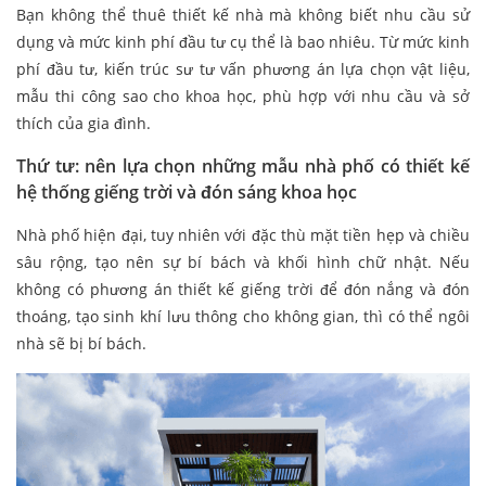
Bạn không thể thuê thiết kế nhà mà không biết nhu cầu sử
dụng và mức kinh phí đầu tư cụ thể là bao nhiêu. Từ mức kinh
phí đầu tư, kiến trúc sư tư vấn phương án lựa chọn vật liệu,
mẫu thi công sao cho khoa học, phù hợp với nhu cầu và sở
thích của gia đình.
Thứ tư: nên lựa chọn những mẫu nhà phố có thiết kế
hệ thống giếng trời và đón sáng khoa học
Nhà phố hiện đại, tuy nhiên với đặc thù mặt tiền hẹp và chiều
sâu rộng, tạo nên sự bí bách và khối hình chữ nhật. Nếu
không có phương án thiết kế giếng trời để đón nắng và đón
thoáng, tạo sinh khí lưu thông cho không gian, thì có thể ngôi
nhà sẽ bị bí bách.