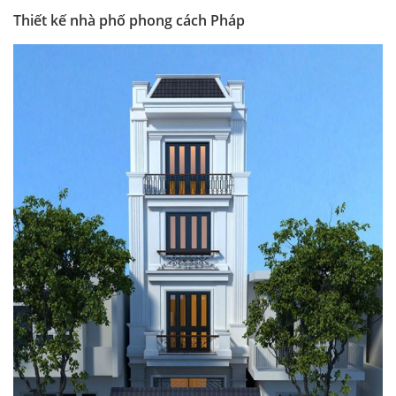
Thiết kế nhà phố phong cách Pháp