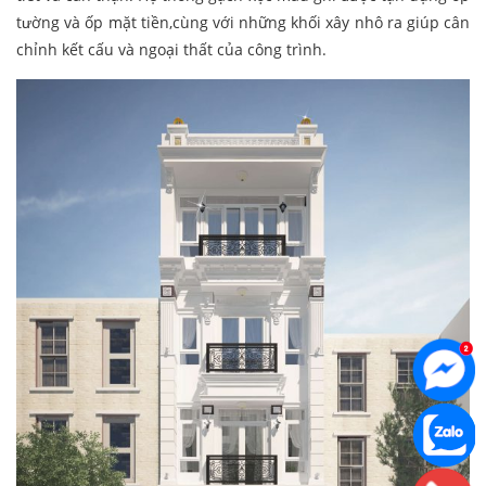
tường và ốp mặt tiền,cùng với những khối xây nhô ra giúp cân
chỉnh kết cấu và ngoại thất của công trình.