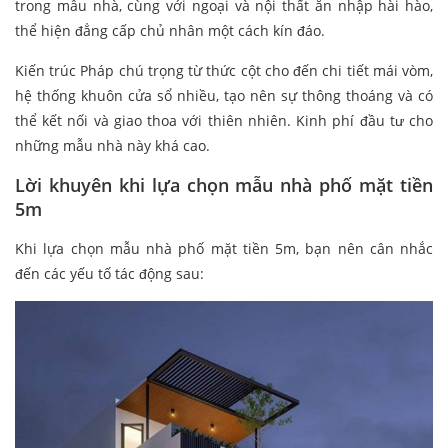
trong mẫu nhà, cùng với ngoại và nội thất ăn nhập hài hào,
thể hiện đẳng cấp chủ nhân một cách kín đáo.
Kiến trúc Pháp chú trọng từ thức cột cho đến chi tiết mái vòm,
hệ thống khuôn cửa sổ nhiều, tạo nên sự thông thoáng và có
thể kết nối và giao thoa với thiên nhiên. Kinh phí đầu tư cho
những mẫu nhà này khá cao.
Lời khuyên khi lựa chọn mẫu nhà phố mặt tiền
5m
Khi lựa chọn mẫu nhà phố mặt tiền 5m, bạn nên cân nhắc
đến các yếu tố tác động sau: