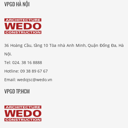
VPGD HÀ NỘI
36 Hoàng Cầu, tầng 10 Tòa nhà Anh Minh, Quận Đống Đa, Hà
Nội.
Tel: 024. 38 16 8888
Hotline: 09 38 89 67 67
Email: wedojsc@wedo.vn
VPGD TP.HCM