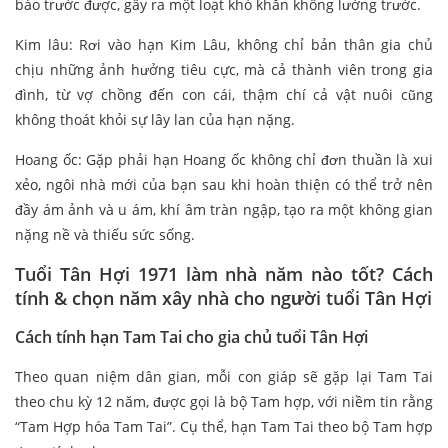
báo trước được, gây ra một loạt khó khăn không lường trước.
Kim lâu: Rơi vào hạn Kim Lâu, không chỉ bản thân gia chủ
chịu những ảnh hưởng tiêu cực, mà cả thành viên trong gia
đình, từ vợ chồng đến con cái, thậm chí cả vật nuôi cũng
không thoát khỏi sự lây lan của hạn nặng.
Hoang ốc: Gặp phải hạn Hoang ốc không chỉ đơn thuần là xui
xẻo, ngôi nhà mới của bạn sau khi hoàn thiện có thể trở nên
đầy ám ảnh và u ám, khí âm tràn ngập, tạo ra một không gian
nặng nề và thiếu sức sống.
Tuổi Tân Hợi 1971 làm nhà năm nào tốt?
Cách
tính & chọn năm xây nhà cho người tuổi Tân Hợi
Cách tính hạn Tam Tai cho gia chủ tuổi Tân Hợi
Theo quan niệm dân gian, mỗi con giáp sẽ gặp lại Tam Tai
theo chu kỳ 12 năm, được gọi là bộ Tam hợp, với niềm tin rằng
“Tam Hợp hóa Tam Tai”. Cụ thể, hạn Tam Tai theo bộ Tam hợp