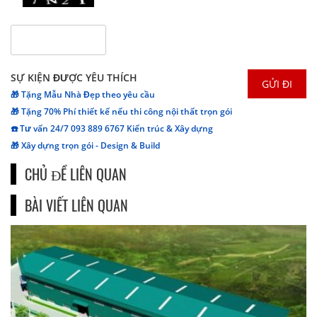
SỰ KIỆN ĐƯỢC YÊU THÍCH
🎁 Tặng Mẫu Nhà Đẹp theo yêu cầu
🎁 Tặng 70% Phí thiết kế nếu thi công nội thất trọn gói
☎️ Tư vấn 24/7 093 889 6767 Kiến trúc & Xây dựng
🎁 Xây dựng trọn gói - Design & Build
CHỦ ĐỀ LIÊN QUAN
BÀI VIẾT LIÊN QUAN