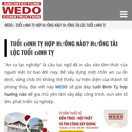
WEDO
TUỔI ĐINH TỴ HỢP HƯỚNG NÀO? HƯỚNG TÀI LỘC TUỔI ĐINH TỴ
TUỔI ĐINH TỴ HỢP HƯỚNG NÀO? HƯỚNG TÀI
LỘC TUỔI ĐINH TỴ
“An cư lạc nghiệp” là câu tục ngữ đã in sâu vào tâm thức của
người Việt từ bao đời nay. Để xây dựng một chốn an cư ổn
định, vững chãi thì không thể thiếu sự hiện diện của thành tố
phong thủy. Bài viết này
WEDO
sẽ giải đáp
tuổi Đinh Tỵ hợp
hướng nào
để gia chủ yên tâm xây đắp công trình, vun vén tổ
ấm, phát triển sự nghiệp.