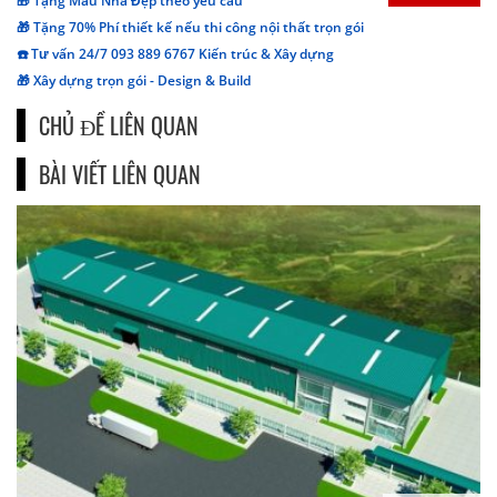
🎁 Tặng Mẫu Nhà Đẹp theo yêu cầu
🎁 Tặng 70% Phí thiết kế nếu thi công nội thất trọn gói
☎️ Tư vấn 24/7 093 889 6767 Kiến trúc & Xây dựng
🎁 Xây dựng trọn gói - Design & Build
CHỦ ĐỀ LIÊN QUAN
BÀI VIẾT LIÊN QUAN