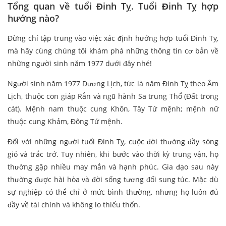
Tổng quan về tuổi Đinh Tỵ. Tuổi Đinh Tỵ hợp
hướng nào?
Đừng chỉ tập trung vào việc xác định hướng hợp tuổi Đinh Tỵ,
mà hãy cùng chúng tôi khám phá những thông tin cơ bản về
những người sinh năm 1977 dưới đây nhé!
Người sinh năm 1977 Dương Lịch, tức là năm Đinh Tỵ theo Âm
Lịch, thuộc con giáp Rắn và ngũ hành Sa trung Thổ (Đất trong
cát). Mệnh nam thuộc cung Khôn, Tây Tứ mệnh; mệnh nữ
thuộc cung Khảm, Đông Tứ mệnh.
Đối với những người tuổi Đinh Tỵ, cuộc đời thường đầy sóng
gió và trắc trở. Tuy nhiên, khi bước vào thời kỳ trung vận, họ
thường gặp nhiều may mắn và hạnh phúc. Gia đạo sau này
thường được hài hòa và đời sống tương đối sung túc. Mặc dù
sự nghiệp có thể chỉ ở mức bình thường, nhưng họ luôn đủ
đầy về tài chính và không lo thiếu thốn.