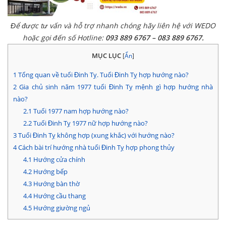
Để được tư vấn và hỗ trợ nhanh chóng hãy liên hệ với WEDO
hoặc gọi đến số Hotline:
093 889 6767 – 083 889 6767.
MỤC LỤC
[
Ẩn
]
1
Tổng quan về tuổi Đinh Tỵ. Tuổi Đinh Tỵ hợp hướng nào?
2
Gia chủ sinh năm 1977 tuổi Đinh Tỵ mệnh gì hợp hướng nhà
nào?
2.1
Tuổi 1977 nam hợp hướng nào?
2.2
Tuổi Đinh Tỵ 1977 nữ hợp hướng nào?
3
Tuổi Đinh Tỵ không hợp (xung khắc) với hướng nào?
4
Cách bài trí hướng nhà tuổi Đinh Tỵ hợp phong thủy
4.1
Hướng cửa chính
4.2
Hướng bếp
4.3
Hướng bàn thờ
4.4
Hướng cầu thang
4.5
Hướng giường ngủ