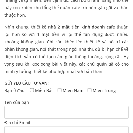
nhàng và tự nhiên. Bên cạnh đó, cách bố trí ánh sáng như thế
này còn khiến cho tổng thể quán cafe trở nên gần gũi và thân
thuộc hơn.
Nhìn chung, thiết kế
nhà 2 mặt tiền kinh doanh cafe
thuận
lợi hơn so với 1 mặt tiền vì lợi thế tận dụng được nhiều
khoảng không gian. Chỉ cần khéo léo thiết kế và bố trí các
phần không gian, nội thất trong ngôi nhà thì, dù bị hạn chế về
diện tích vẫn có thể tạo cảm giác thông thoáng, rộng rãi. Hy
vọng sau khi đọc xong bài viết này, các chủ quán đã có cho
mình ý tưởng thiết kế phù hợp nhất với bản thân.
GỬI YÊU CẦU TƯ VẤN:
Bạn ở đâu
Miền Bắc
Miền Nam
Miền Trung
Tên của bạn
Địa chỉ Email