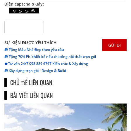
Điền captcha ở đây:
SỰ KIỆN ĐƯỢC YÊU THÍCH
🎁 Tặng Mẫu Nhà Đẹp theo yêu cầu
🎁 Tặng 70% Phí thiết kế nếu thi công nội thất trọn gói
☎️ Tư vấn 24/7 093 889 6767 Kiến trúc & Xây dựng
🎁 Xây dựng trọn gói - Design & Build
CHỦ ĐỀ LIÊN QUAN
BÀI VIẾT LIÊN QUAN