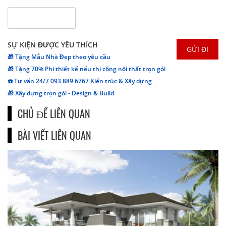
SỰ KIỆN ĐƯỢC YÊU THÍCH
🎁 Tặng Mẫu Nhà Đẹp theo yêu cầu
🎁 Tặng 70% Phí thiết kế nếu thi công nội thất trọn gói
☎️ Tư vấn 24/7 093 889 6767 Kiến trúc & Xây dựng
🎁 Xây dựng trọn gói - Design & Build
CHỦ ĐỀ LIÊN QUAN
BÀI VIẾT LIÊN QUAN