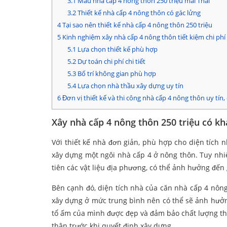
3.1
Mẫu nhà cấp 4 nông thôn 250 triệu mái Thái
3.2
Thiết kế nhà cấp 4 nông thôn có gác lửng
4
Tại sao nên thiết kế nhà cấp 4 nông thôn 250 triệu
5
Kinh nghiệm xây nhà cấp 4 nông thôn tiết kiệm chi phí
5.1
Lựa chọn thiết kế phù hợp
5.2
Dự toán chi phí chi tiết
5.3
Bố trí không gian phù hợp
5.4
Lựa chọn nhà thầu xây dựng uy tín
6
Đơn vị thiết kế và thi công nhà cấp 4 nông thôn uy tín
Xây nhà cấp 4 nông thôn 250 triệu có kh
Với thiết kế nhà đơn giản, phù hợp cho diện tích n
xây dựng một ngôi nhà cấp 4 ở nông thôn. Tuy nhiê
tiên các vật liệu địa phương, có thể ảnh hưởng đến gi
Bên cạnh đó, diện tích nhà của căn nhà cấp 4 nông 
xây dựng ở mức trung bình nên có thể sẽ ảnh hưởn
tổ ấm của mình được đẹp và đảm bảo chất lượng th
thân trước khi quyết định xây dựng.