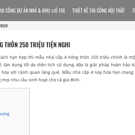
THI CÔNG DỰ ÁN NHÀ & KHU ĐÔ THỊ
THIẾT KẾ THI CÔNG NỘI THẤT
T
 NGHI
 THÔN 250 TRIỆU TIỆN NGHI
sách hạn hẹp thì mẫu nhà cấp 4 nông thôn 250 triệu chính là mộ
tế, tận dụng tối đa diện tích sử dụng, đây là giải pháp hoàn hảo 
i hòa với cảnh quan làng quê. Mẫu nhà cấp 4 này hứa hẹn mang
 mọi nhu cầu sinh hoạt cho cả gia đình.
tượng