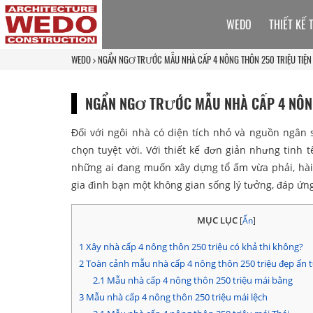
WEDO
THIẾT KẾ 
WEDO
NGẨN NGƠ TRƯỚC MẪU NHÀ CẤP 4 NÔNG THÔN 250 TRIỆU TIỆN
NGẨN NGƠ TRƯỚC MẪU NHÀ CẤP 4 NÔNG
Đối với ngôi nhà có diện tích nhỏ và nguồn ngân 
chọn tuyệt vời. Với thiết kế đơn giản nhưng tinh 
những ai đang muốn xây dựng tổ ấm vừa phải, hà
gia đình bạn một không gian sống lý tưởng, đáp ứng
MỤC LỤC
[
Ẩn
]
1
Xây nhà cấp 4 nông thôn 250 triệu có khả thi không?
2
Toàn cảnh mẫu nhà cấp 4 nông thôn 250 triệu đẹp ấn 
2.1
Mẫu nhà cấp 4 nông thôn 250 triệu mái bằng
3
Mẫu nhà cấp 4 nông thôn 250 triệu mái lệch