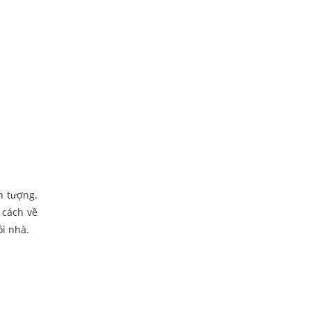
n tượng.
 cách về
ôi nhà.