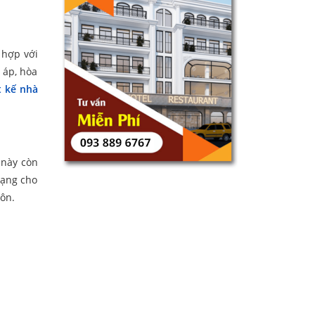
 hợp với
 áp, hòa
 kế nhà
 này còn
dạng cho
hôn.