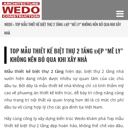
WEDO
TOP MẪU THIẾT KẾ BIỆT THỰ 2 TẦNG ĐẸP “MÊ LY” KHÔNG NÊN BỎ QUA KHI XÂY
NHÀ
TOP MẪU THIẾT KẾ BIỆT THỰ 2 TẦNG ĐẸP “MÊ LY”
KHÔNG NÊN BỎ QUA KHI XÂY NHÀ
Mẫu thiết kế biệt thự 2 tầng
hiện đại, biệt thự 2 tầng nhà
vườn hiện đang nhận được nhiều sự quan tâm của các chủ
đầu tư. Bởi đây là mẫu thiết kế nhà không chỉ có tính thẩm mỹ
cao về phương án thiết kế kiến trúc, dễ bày trí công năng cũng
như trang trí nội thất và quan trọng hơn đó là có mức chi phí
đầu tư vô cùng hợp lý cho các gia đình tịa Việt Nam.
Hãy cùng công ty xây dựng kiến trúc Wedo khám phá Top mẫu
thiết kế biệt thự 2 tầng đẹp hoàn hảo, không thể chê vào đâu,