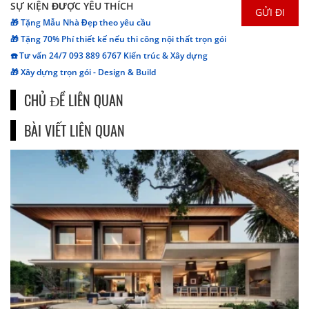
SỰ KIỆN ĐƯỢC YÊU THÍCH
🎁 Tặng Mẫu Nhà Đẹp theo yêu cầu
🎁 Tặng 70% Phí thiết kế nếu thi công nội thất trọn gói
☎️ Tư vấn 24/7 093 889 6767 Kiến trúc & Xây dựng
🎁 Xây dựng trọn gói - Design & Build
CHỦ ĐỀ LIÊN QUAN
BÀI VIẾT LIÊN QUAN