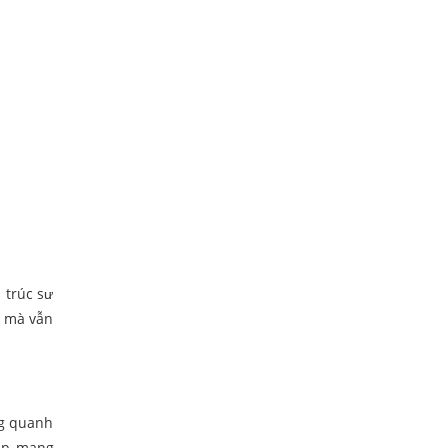
 trúc sư
g mà vẫn
ng quanh
iúp mang