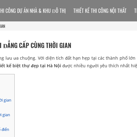
THI CÔNG DỰ ÁN NHÀ & KHU ĐÔ THỊ
THIẾT KẾ THI CÔNG NỘI THẤT
T
GIAN
ỘI ĐẲNG CẤP CÙNG THỜI GIAN
ng lưu ưa chuộng. Với diện tích đất hạn hẹp tại các thành phố lớn
iết kế biệt thự đẹp tại Hà Nội
được nhiều người yêu thích nhất hiệ
ời gian
i gian
ổ điển