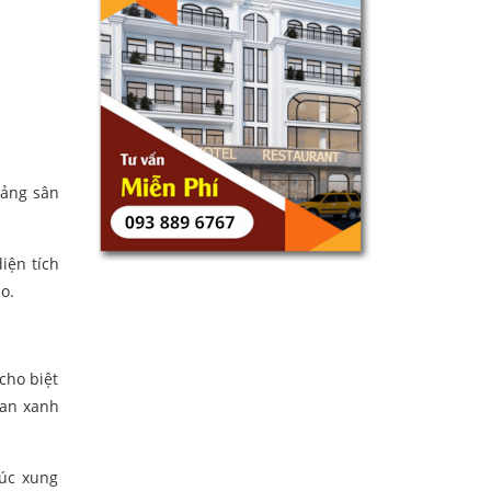
oảng sân
iện tích
o.
cho biệt
ian xanh
rúc xung