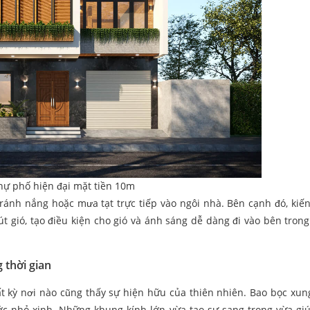
thự phố hiện đại mặt tiền 10m
ránh nắng hoặc mưa tạt trực tiếp vào ngôi nhà. Bên cạnh đó, kiến
t gió, tạo điều kiện cho gió và ánh sáng dễ dàng đi vào bên tron
 thời gian
ất kỳ nơi nào cũng thấy sự hiện hữu của thiên nhiên. Bao bọc xu
ước nhỏ xinh. Những khung kính lớn vừa tạo sự sang trọng vừa g