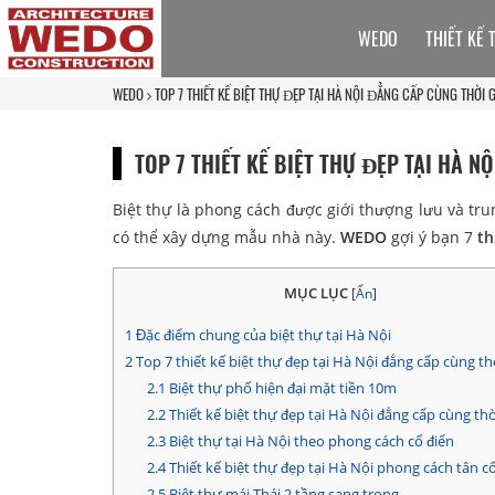
WEDO
THIẾT KẾ 
WEDO
TOP 7 THIẾT KẾ BIỆT THỰ ĐẸP TẠI HÀ NỘI ĐẲNG CẤP CÙNG THỜI 
TOP 7 THIẾT KẾ BIỆT THỰ ĐẸP TẠI HÀ N
Biệt thự là phong cách được giới thượng lưu và tru
có thể xây dựng mẫu nhà này.
WEDO
gợi ý bạn 7
th
MỤC LỤC
[
Ẩn
]
1
Đặc điểm chung của biệt thự tại Hà Nội
2
Top 7 thiết kế biệt thự đẹp tại Hà Nội đẳng cấp cùng th
2.1
Biệt thự phố hiện đại mặt tiền 10m
2.2
Thiết kế biệt thự đẹp tại Hà Nội đẳng cấp cùng thờ
2.3
Biệt thự tại Hà Nội theo phong cách cổ điển
2.4
Thiết kế biệt thự đẹp tại Hà Nội phong cách tân c
2.5
Biệt thự mái Thái 2 tầng sang trọng