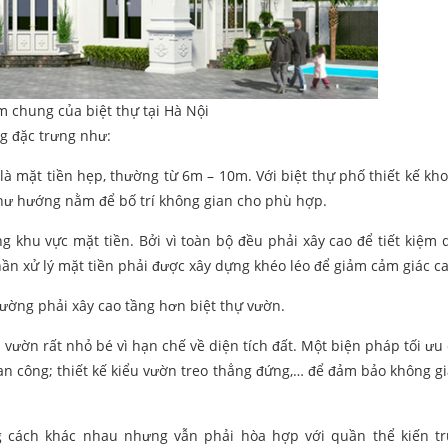
m chung của biệt thự tại Hà Nội
ng đặc trưng như:
à mặt tiền hẹp, thường từ 6m – 10m. Với biệt thự phố thiết kế kh
như hướng nằm để bố trí không gian cho phù hợp.
g khu vực mặt tiền. Bởi vì toàn bộ đều phải xây cao để tiết kiệm d
ần xử lý mặt tiền phải được xây dựng khéo léo để giảm cảm giác ca
hường phải xây cao tầng hơn biệt thự vườn.
vườn rất nhỏ bé vì hạn chế về diện tích đất. Một biện pháp tối ưu 
an công; thiết kế kiểu vườn treo thẳng đứng,… để đảm bảo không g
 cách khác nhau nhưng vẫn phải hòa hợp với quần thể kiến t