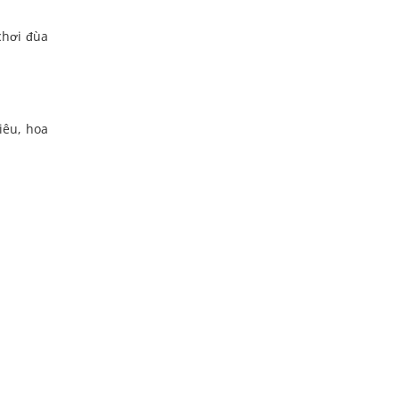
chơi đùa
iêu, hoa