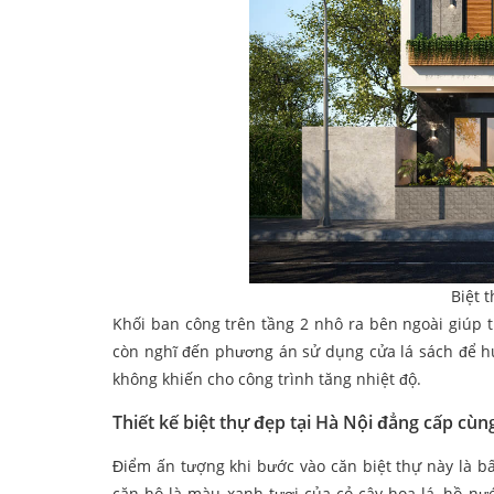
Biệt 
Khối ban công trên tầng 2 nhô ra bên ngoài giúp t
còn nghĩ đến phương án sử dụng cửa lá sách để hú
không khiến cho công trình tăng nhiệt độ.
Thiết kế biệt thự đẹp tại Hà Nội đẳng cấp cùng
Điểm ấn tượng khi bước vào căn biệt thự này là b
căn hộ là màu xanh tươi của cỏ cây hoa lá, hồ n