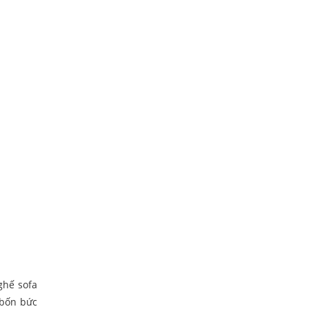
ghế sofa
 bốn bức