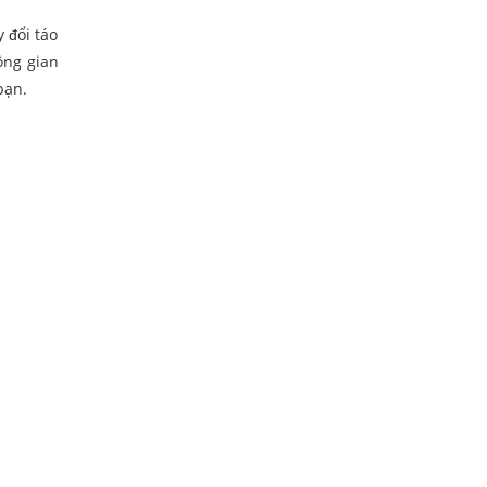
y đổi táo
ông gian
bạn.