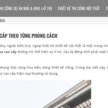
THI CÔNG DỰ ÁN NHÀ & KHU ĐÔ THỊ
THIẾT KẾ THI CÔNG NỘI THẤT
T
CÁCH
O CẤP THEO TỪNG PHONG CÁCH
ự, ngoài kiến trúc ngoại thất thì thiết kế nội thất là một trong n
thự cao cấp
không chỉ thể hiện sự tỉ mỉ, cầu kỳ đồng thời phải toát 
hong thái cũng như kiểu dáng thiết kế riêng. Trong bài viết này,
t thự cao cấp hiện nay thường sử dụng.