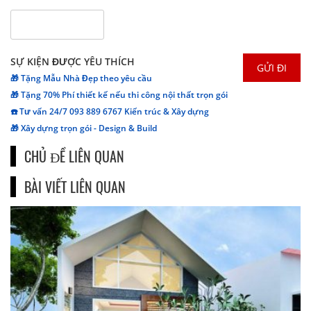
SỰ KIỆN ĐƯỢC YÊU THÍCH
🎁 Tặng Mẫu Nhà Đẹp theo yêu cầu
🎁 Tặng 70% Phí thiết kế nếu thi công nội thất trọn gói
☎️ Tư vấn 24/7 093 889 6767 Kiến trúc & Xây dựng
🎁 Xây dựng trọn gói - Design & Build
CHỦ ĐỀ LIÊN QUAN
BÀI VIẾT LIÊN QUAN