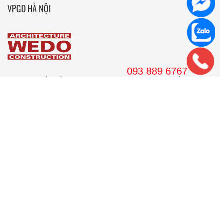
VPGD HÀ NỘI
36 Hoàng Cầu, tầng 10 Tòa nhà Anh Minh, Quận Đống Đa, Hà
Nội.
Tel: 024. 38 16 8888
Hotline: 09 38 89 67 67
Email: wedojsc@wedo.vn
VPGD TP.HCM