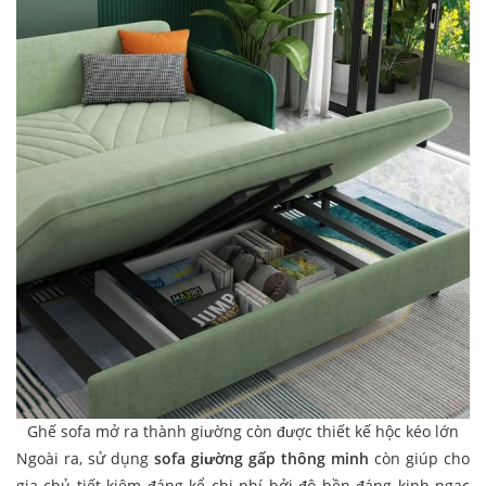
Ghế sofa mở ra thành giường còn được thiết kế hộc kéo lớn
Ngoài ra, sử dụng
sofa giường gấp thông minh
còn giúp cho
gia chủ tiết kiệm đáng kể chi phí bởi độ bền đáng kinh ngạc