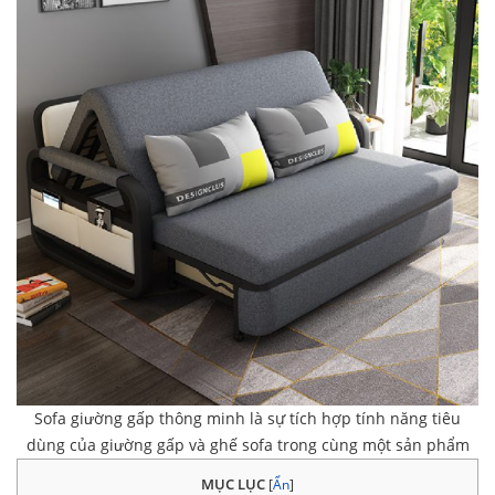
Sofa giường gấp thông minh là sự tích hợp tính năng tiêu
dùng của giường gấp và ghế sofa trong cùng một sản phẩm
MỤC LỤC
[
Ẩn
]