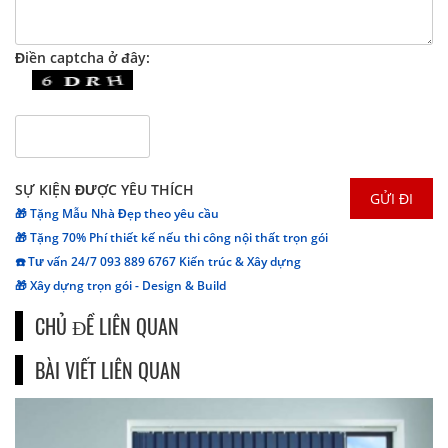
Điền captcha ở đây:
SỰ KIỆN ĐƯỢC YÊU THÍCH
🎁 Tặng Mẫu Nhà Đẹp theo yêu cầu
🎁 Tặng 70% Phí thiết kế nếu thi công nội thất trọn gói
☎️ Tư vấn 24/7 093 889 6767 Kiến trúc & Xây dựng
🎁 Xây dựng trọn gói - Design & Build
CHỦ ĐỀ LIÊN QUAN
BÀI VIẾT LIÊN QUAN