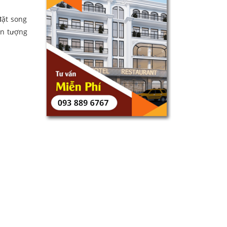
đặt song
ấn tượng