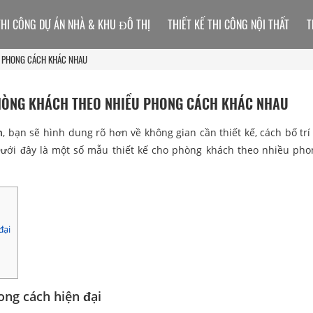
THI CÔNG DỰ ÁN NHÀ & KHU ĐÔ THỊ
THIẾT KẾ THI CÔNG NỘI THẤT
T
ỀU PHONG CÁCH KHÁC NHAU
 PHÒNG KHÁCH THEO NHIỀU PHONG CÁCH KHÁC NHAU
h
, bạn sẽ hình dung rõ hơn về không gian cần thiết kế, cách bố trí
ưới đây là một số mẫu thiết kế cho phòng khách theo nhiều pho
đại
ong cách hiện đại