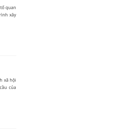
 tố quan
rình xây
h xã hội
 cầu của