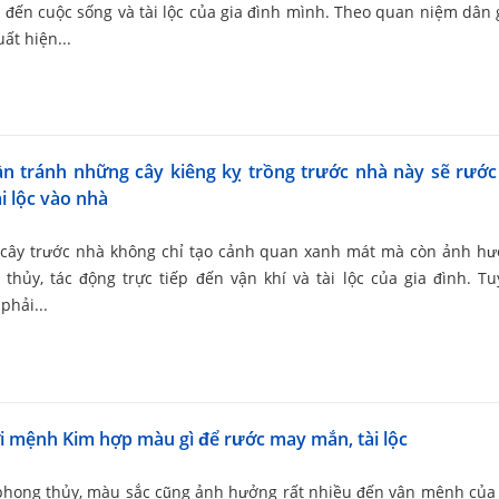
đến cuộc sống và tài lộc của gia đình mình. Theo quan niệm dân g
uất hiện...
ần tránh những cây kiêng kỵ trồng trước nhà này sẽ rướ
ài lộc vào nhà
 cây trước nhà không chỉ tạo cảnh quan xanh mát mà còn ảnh h
thủy, tác động trực tiếp đến vận khí và tài lộc của gia đình. Tu
phải...
 mệnh Kim hợp màu gì để rước may mắn, tài lộc
phong thủy, màu sắc cũng ảnh hưởng rất nhiều đến vận mệnh của 