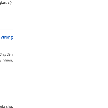
ian, cột
c vượng
ưởng đến
y nhiên,
gia chủ,