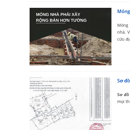
Móng 
Móng 
nhà. V
cứu đị
Sơ đồ
Sơ đồ 
mọi th