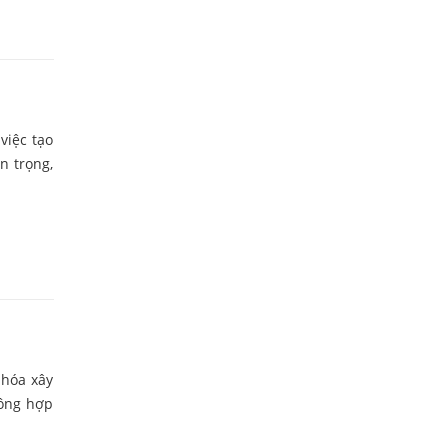
việc tạo
 trọng,
 hóa xây
ông hợp