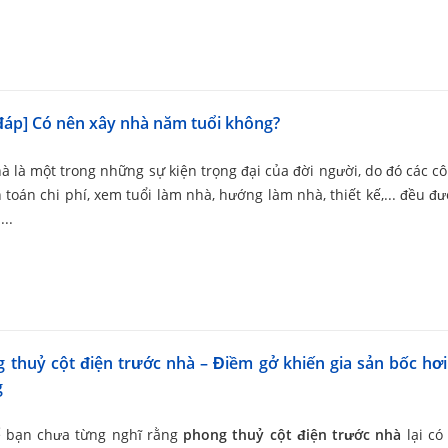
 đáp] Có nên xây nhà năm tuổi không?
à là một trong những sự kiện trọng đại của đời người, do đó các c
h toán chi phí, xem tuổi làm nhà, hướng làm nhà, thiết kế,... đều đ
...
 thuỷ cột điện trước nhà – Điềm gở khiến gia sản bốc hơ
g
ể bạn chưa từng nghĩ rằng
phong thuỷ cột điện trước nhà
lại có