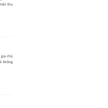
 mắn thu
 gia chủ
ối không