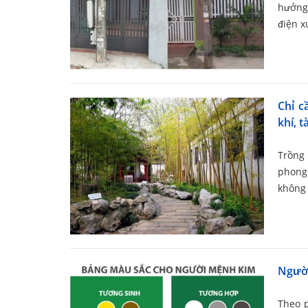
hưởng 
điện x
Chỉ c
khí, t
Trồng
phong 
không 
Người
Theo 