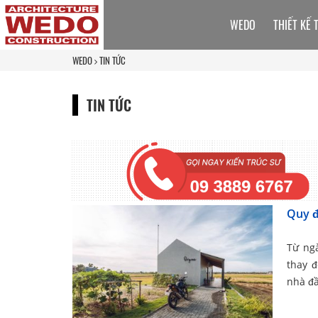
WEDO
THIẾT KẾ 
WEDO
TIN TỨC
TIN TỨC
Quy đ
Từ ng
thay 
nhà đầ