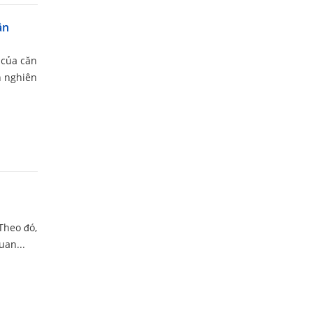
ận
 của căn
h nghiên
Theo đó,
uan...