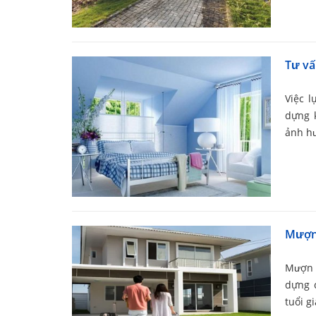
Tư vấ
Việc 
dựng 
ảnh hư
Mượn 
Mượn 
dựng 
tuổi g