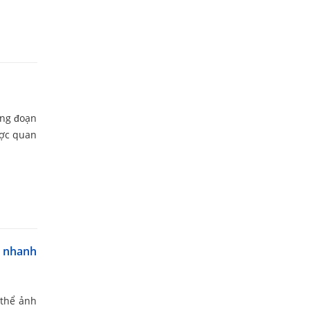
ông đoạn
ược quan
i nhanh
 thể ảnh