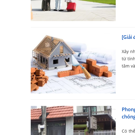
[Giải
Xây nh
từ tín
tâm và
Phong
chón
Có th