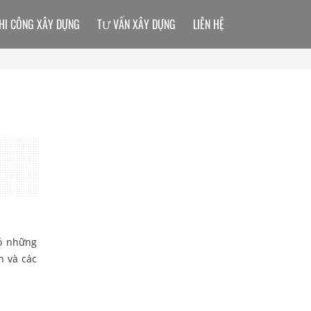
HI CÔNG XÂY DỰNG
TƯ VẤN XÂY DỰNG
LIÊN HỆ
ó những
n và các