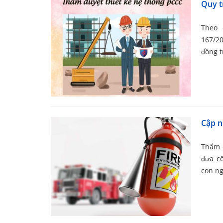
Quy t
Theo 
167/2
đồng t
Cập n
Thẩm d
đưa c
con ng