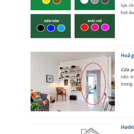
lựa c
hút đư
Hoá g
Cửa p
nên t
mong..
Hướng