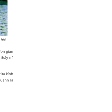
 leo
đơn giản
 thấy dễ
cửa kính
quanh là