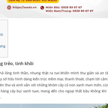
ôi
ượng
 trẻo, tinh khôi
thả lỏng tinh thần, nhưng thật ra nơi khiến mình thư giãn và an t
đây sở hữu hình dáng kiến trúc mềm mại, thanh thoát, chạm tới cảm
 nên thơ và xinh xắn với những khóm cây cỏ non xanh mơn mởn, c
 hàng cây bụi xanh tươi, mang đến cho ngoại thất bầu không khí
.