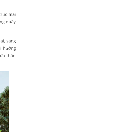
trúc mái
ung quây
ại, sang
ơi hướng
vừa thân