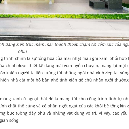
ình dáng kiến trúc mềm mại, thanh thoát, chạm tới cảm xúc của ng
nhìn
g trình chính là sự tổng hòa của mái nhật màu ghi xám, phối hợp 
ửa chính được thiết kế dạng mái vòm uyển chuyển, mang lại một 
còn khiến người ta liên tưởng tới những ngôi nhà xinh đẹp tại vùng
c hiên nhà đặt một bộ bàn ghế tinh giản để chủ nhân ngồi thưởng 
mảng xanh ở ngoại thất đó là mang tới cho công trình tính tự nhi
 tính chất thô cứng và có phần ngột ngạt của các khối bê tông kín 
g bức tường dày phủ và những vật dụng vô tri. Vì vậy, các yếu 
 gian sống.