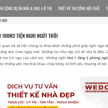
THI CÔNG DỰ ÁN NHÀ & KHU ĐÔ THỊ
THIẾT KẾ THI CÔNG NỘI THẤT
T
T TRỜI
Ủ 100M2 TIỆN NGHI NGÚT TRỜI
i quan hệ xã hội, chúng ta khao khát những phút giây nghỉ ngơi để
sàng đón chào ngày mới. Những lúc như vậy, trở về nhà là điều cầ
 là nơi trú ngụ của cảm xúc. Những ngôi
nhà 1 tầng 3 phòng ngủ
h từ những ước mơ khát khao, cháy bỏng, từ tình yêu thương vô bờ, 