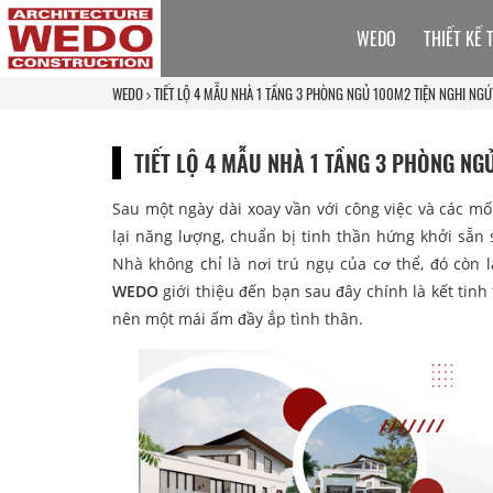
WEDO
THIẾT KẾ 
WEDO
TIẾT LỘ 4 MẪU NHÀ 1 TẦNG 3 PHÒNG NGỦ 100M2 TIỆN NGHI NGÚ
TIẾT LỘ 4 MẪU NHÀ 1 TẦNG 3 PHÒNG NG
Sau một ngày dài xoay vần với công việc và các mố
lại năng lượng, chuẩn bị tinh thần hứng khởi sẵn 
Nhà không chỉ là nơi trú ngụ của cơ thể, đó còn
WEDO
giới thiệu đến bạn sau đây chính là kết tin
nên một mái ấm đầy ắp tình thân.