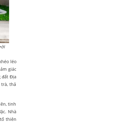
ười
khéo léo
cảm giác
 đất Địa
trà, thả
ên, tinh
đặc. Nhà
tố thiên