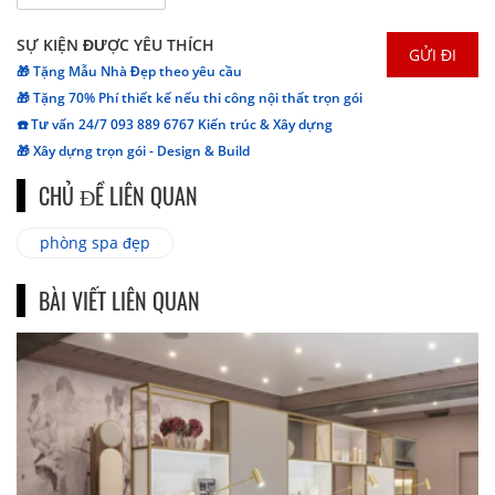
SỰ KIỆN ĐƯỢC YÊU THÍCH
🎁 Tặng Mẫu Nhà Đẹp theo yêu cầu
🎁 Tặng 70% Phí thiết kế nếu thi công nội thất trọn gói
☎️ Tư vấn 24/7 093 889 6767 Kiến trúc & Xây dựng
🎁 Xây dựng trọn gói - Design & Build
CHỦ ĐỀ LIÊN QUAN
phòng spa đẹp
BÀI VIẾT LIÊN QUAN