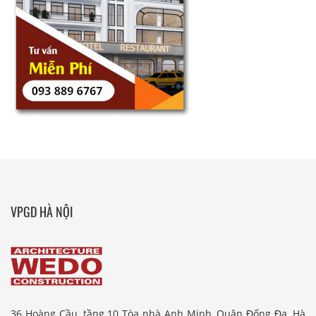
VPGD HÀ NỘI
36 Hoàng Cầu, tầng 10 Tòa nhà Anh Minh, Quận Đống Đa, Hà