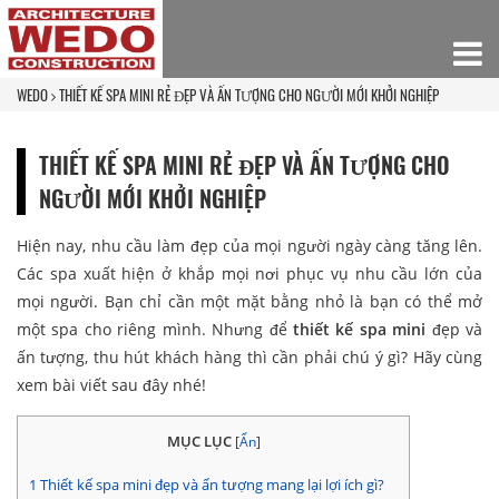
WEDO
THIẾT KẾ SPA MINI RẺ ĐẸP VÀ ẤN TƯỢNG CHO NGƯỜI MỚI KHỞI NGHIỆP
THIẾT KẾ SPA MINI RẺ ĐẸP VÀ ẤN TƯỢNG CHO
NGƯỜI MỚI KHỞI NGHIỆP
Hiện nay, nhu cầu làm đẹp của mọi người ngày càng tăng lên.
Các spa xuất hiện ở khắp mọi nơi phục vụ nhu cầu lớn của
mọi người. Bạn chỉ cần một mặt bằng nhỏ là bạn có thể mở
một spa cho riêng mình. Nhưng để
thiết kế spa mini
đẹp và
ấn tượng, thu hút khách hàng thì cần phải chú ý gì? Hãy cùng
xem bài viết sau đây nhé!
MỤC LỤC
[
Ẩn
]
1
Thiết kế spa mini đẹp và ấn tượng mang lại lợi ích gì?