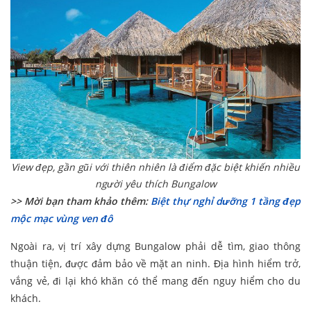
View đẹp, gần gũi với thiên nhiên là điểm đặc biệt khiến nhiều
người yêu thích Bungalow
>> Mời bạn tham khảo thêm:
Biệt thự nghỉ dưỡng 1 tầng đẹp
mộc mạc vùng ven đô
Ngoài ra, vị trí xây dựng Bungalow phải dễ tìm, giao thông
thuận tiện, được đảm bảo về mặt an ninh. Địa hình hiểm trở,
vắng vẻ, đi lại khó khăn có thể mang đến nguy hiểm cho du
khách.