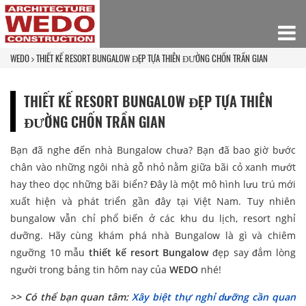
WEDO
THIẾT KẾ RESORT BUNGALOW ĐẸP TỰA THIÊN ĐƯỜNG CHỐN TRẦN GIAN
THIẾT KẾ RESORT BUNGALOW ĐẸP TỰA THIÊN
ĐƯỜNG CHỐN TRẦN GIAN
Bạn đã nghe đến nhà Bungalow chưa? Bạn đã bao giờ bước
chân vào những ngôi nhà gỗ nhỏ nằm giữa bãi cỏ xanh mướt
hay theo dọc những bãi biển? Đây là một mô hình lưu trú mới
xuất hiện và phát triển gần đây tại Việt Nam. Tuy nhiên
bungalow vẫn chỉ phổ biến ở các khu du lịch, resort nghỉ
dưỡng. Hãy cùng khám phá nhà Bungalow là gì và chiêm
ngưỡng 10 mẫu
thiết kế resort Bungalow
đẹp say đắm lòng
người trong bảng tin hôm nay của
WEDO
nhé!
>> Có thể bạn quan tâm:
Xây biệt thự nghỉ dưỡng cần quan