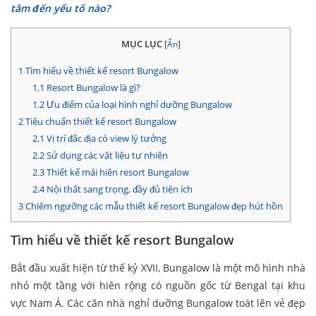
tâm đến yếu tố nào?
MỤC LỤC
[
Ẩn
]
1
Tìm hiểu về thiết kế resort Bungalow
1.1
Resort Bungalow là gì?
1.2
Ưu điểm của loại hình nghỉ dưỡng Bungalow
2
Tiêu chuẩn thiết kế resort Bungalow
2.1
Vị trí đắc địa có view lý tưởng
2.2
Sử dụng các vật liệu tự nhiên
2.3
Thiết kế mái hiên resort Bungalow
2.4
Nội thất sang trọng, đầy đủ tiện ích
3
Chiêm ngưỡng các mẫu thiết kế resort Bungalow đẹp hút hồn
Tìm hiểu về thiết kế resort Bungalow
Bắt đầu xuất hiện từ thế kỷ XVII, Bungalow là một mô hình nhà
nhỏ một tầng với hiên rộng có nguồn gốc từ Bengal tại khu
vực Nam Á. Các căn nhà nghỉ dưỡng Bungalow toát lên vẻ đẹp