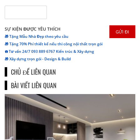
SỰ KIỆN ĐƯỢC YÊU THÍCH
🎁 Tặng Mẫu Nhà Đẹp theo yêu cầu
🎁 Tặng 70% Phí thiết kế nếu thi công nội thất trọn gói
☎️ Tư vấn 24/7 093 889 6767 Kiến trúc & Xây dựng
🎁 Xây dựng trọn gói - Design & Build
CHỦ ĐỀ LIÊN QUAN
BÀI VIẾT LIÊN QUAN