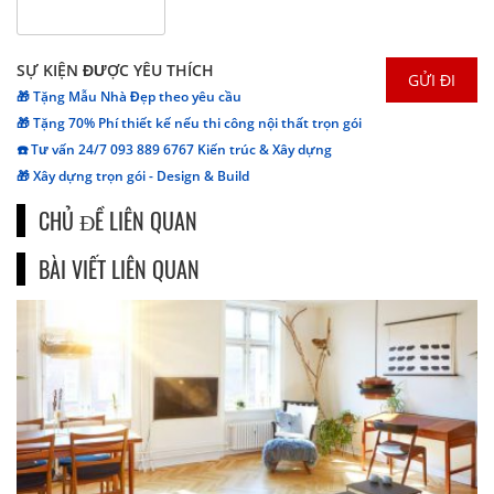
SỰ KIỆN ĐƯỢC YÊU THÍCH
🎁 Tặng Mẫu Nhà Đẹp theo yêu cầu
🎁 Tặng 70% Phí thiết kế nếu thi công nội thất trọn gói
☎️ Tư vấn 24/7 093 889 6767 Kiến trúc & Xây dựng
🎁 Xây dựng trọn gói - Design & Build
CHỦ ĐỀ LIÊN QUAN
BÀI VIẾT LIÊN QUAN