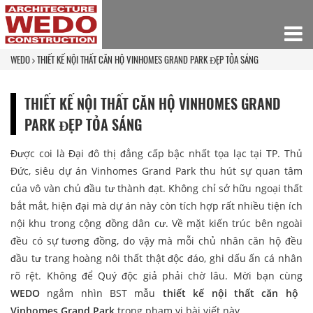
WEDO
THIẾT KẾ NỘI THẤT CĂN HỘ VINHOMES GRAND PARK ĐẸP TỎA SÁNG
THIẾT KẾ NỘI THẤT CĂN HỘ VINHOMES GRAND
PARK ĐẸP TỎA SÁNG
Được coi là Đại đô thị đẳng cấp bậc nhất tọa lạc tại TP. Thủ
Đức, siêu dự án Vinhomes Grand Park thu hút sự quan tâm
của vô vàn chủ đầu tư thành đạt. Không chỉ sở hữu ngoại thất
bắt mắt, hiện đại mà dự án này còn tích hợp rất nhiều tiện ích
nội khu trong cộng đồng dân cư. Về mặt kiến trúc bên ngoài
đều có sự tương đồng, do vậy mà mỗi chủ nhân căn hộ đều
đầu tư trang hoàng nôi thất thật độc đáo, ghi dấu ấn cá nhân
rõ rệt. Không để Quý độc giả phải chờ lâu. Mời bạn cùng
WEDO
ngắm nhìn BST mẫu
thiết kế nội thất căn hộ
Vinhomes Grand Park
trong phạm vi bài viết này.