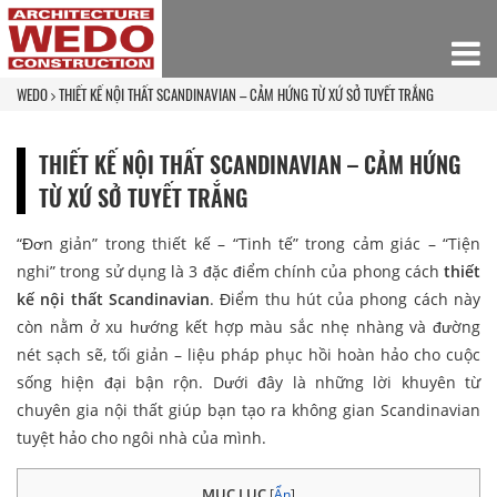
WEDO
THIẾT KẾ NỘI THẤT SCANDINAVIAN – CẢM HỨNG TỪ XỨ SỞ TUYẾT TRẮNG
THIẾT KẾ NỘI THẤT SCANDINAVIAN – CẢM HỨNG
TỪ XỨ SỞ TUYẾT TRẮNG
“Đơn giản” trong thiết kế – “Tinh tế” trong cảm giác – “Tiện
nghi” trong sử dụng là 3 đặc điểm chính của phong cách
thiết
kế nội thất Scandinavian
. Điểm thu hút của phong cách này
còn nằm ở xu hướng kết hợp màu sắc nhẹ nhàng và đường
nét sạch sẽ, tối giản – liệu pháp phục hồi hoàn hảo cho cuộc
sống hiện đại bận rộn. Dưới đây là những lời khuyên từ
chuyên gia nội thất giúp bạn tạo ra không gian Scandinavian
tuyệt hảo cho ngôi nhà của mình.
MỤC LỤC
[
Ẩn
]