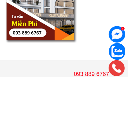
VPGD HÀ NỘI
36 Hoàng Cầu, tầng 10 Tòa nhà Anh Minh, Quận Đống Đa, Hà