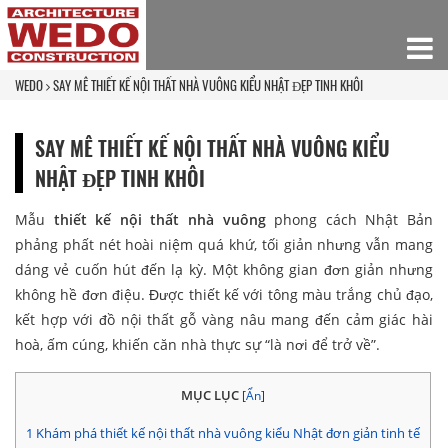
WEDO
SAY MÊ THIẾT KẾ NỘI THẤT NHÀ VUÔNG KIỂU NHẬT ĐẸP TINH KHÔI
SAY MÊ THIẾT KẾ NỘI THẤT NHÀ VUÔNG KIỂU
NHẬT ĐẸP TINH KHÔI
Mẫu
thiết kế nội thất nhà vuông
phong cách Nhật Bản
phảng phất nét hoài niệm quá khứ, tối giản nhưng vẫn mang
dáng vẻ cuốn hút đến lạ kỳ. Một không gian đơn giản nhưng
không hề đơn điệu. Được thiết kế với tông màu trắng chủ đạo,
kết hợp với đồ nội thất gỗ vàng nâu mang đến cảm giác hài
hoà, ấm cúng, khiến căn nhà thực sự “là nơi để trở về”.
MỤC LỤC
[
Ẩn
]
1
Khám phá thiết kế nội thất nhà vuông kiểu Nhật đơn giản tinh tế