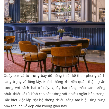
Quầy bar và tủ trưng bày đồ uống thiết kế theo phong cách
sang trọng và lộng lẫy. Khách hàng khi đến quán thật sự ấn
tượng với cách bài trí này. Quầy bar tông màu xanh đồng
nhất, thiết kế tủ kính cao sát tường với nhiều ngăn bên trong.
Đặc biệt việc lắp đặt hệ thống chiếu sáng tạo hiệu ứng cũng
như tôn lên vẻ đẹp của không gian này.