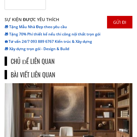
SỰ KIỆN ĐƯỢC YÊU THÍCH
🎁 Tặng Mẫu Nhà Đẹp theo yêu cầu
🎁 Tặng 70% Phí thiết kế nếu thi công nội thất trọn gói
☎️ Tư vấn 24/7 093 889 6767 Kiến trúc & Xây dựng
🎁 Xây dựng trọn gói - Design & Build
CHỦ ĐỀ LIÊN QUAN
BÀI VIẾT LIÊN QUAN