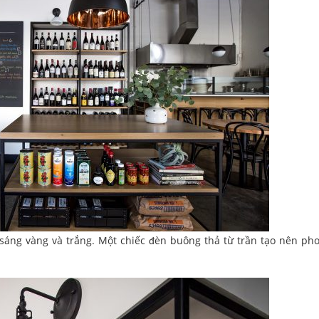
 sáng vàng và trắng. Một chiếc đèn buông thả từ trần tạo nên ph