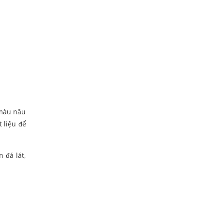
 màu nâu
 liệu để
 đá lát,