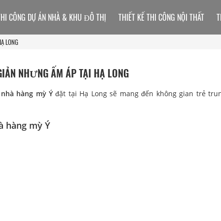
THI CÔNG DỰ ÁN NHÀ & KHU ĐÔ THỊ
THIẾT KẾ THI CÔNG NỘI THẤT
T
HẠ LONG
 GIẢN NHƯNG ẤM ÁP TẠI HẠ LONG
t nhà hàng mỳ Ý
đặt tại Hạ Long sẽ mang đến không gian trẻ tru
hà hàng mỳ Ý