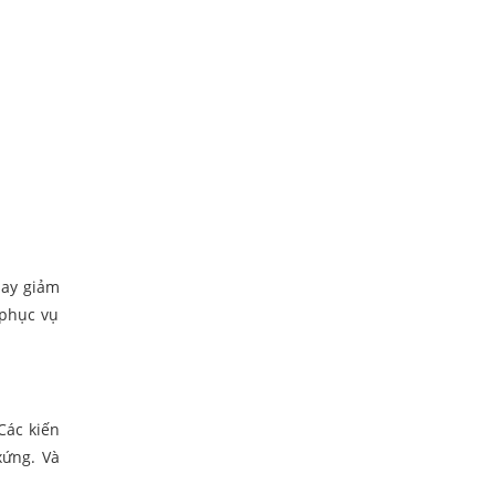
hay giảm
 phục vụ
Các kiến
xứng. Và