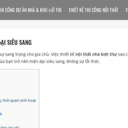
THI CÔNG DỰ ÁN NHÀ & KHU ĐÔ THỊ
THIẾT KẾ THI CÔNG NỘI THẤT
T
ĐẠI SIÊU SANG
ự sang trọng cho gia chủ. Việc thiết kế
nội thất nhà biệt thự
sao 
ủa bạn trở nên hiện đại siêu sang, không sợ lỗi thời.
g, thói quen sinh hoạt
nh
kiệm chi phí