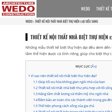
WEDO
THIẾT KẾ 
WEDO
THIẾT KẾ NỘI THẤT NHÀ BIỆT THỰ HIỆN ĐẠI SIÊU SANG
THIẾT KẾ NỘI THẤT NHÀ BIỆT THỰ HIỆN 
Những mẫu thiết kế biệt thự hiện đại đều đem đến s
tầm thể hiện được cá tính riêng, giúp cho biệt thự c
MỤC LỤC
[
Ẩn
]
1
Vì sao nên thiết kế nội thất biệt thự hiện đại?
1.1
Giúp tối ưu hóa không gian ngôi nhà của bạn
1.2
Thiết kế nội thất nhà biệt thự phù hợp với lối sốn
1.3
Nâng tầm chất lượng và thẩm mỹ cho ngôi nhà
1.4
Đảm bảo an toàn cho các thành viên trong gia đì
1.5
Thể hiện phong cách sống của gia chủ
1.6
Thiết kế nội thất bên trong nhà biệt thự giúp tiết 