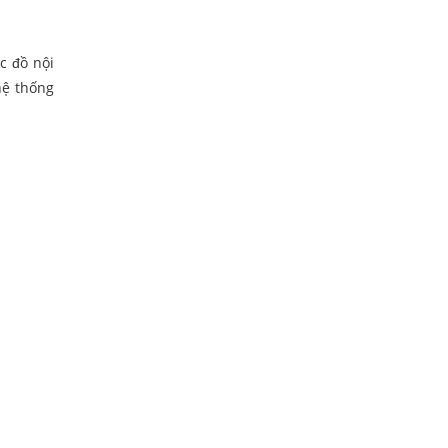
c đồ nội
hệ thống